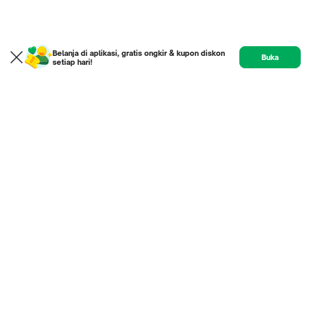
Belanja di aplikasi, gratis ongkir & kupon diskon
Buka
setiap hari!