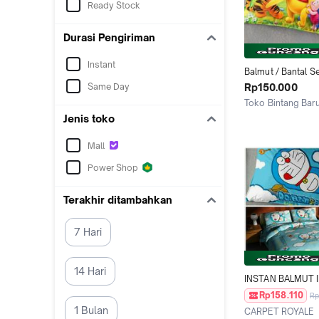
Ready Stock
Durasi Pengiriman
Instant
Balmut / Bantal Se
Ilona 150x200cm 
Same Day
Rp150.000
POOH VALLEY
Toko Bintang Bar
Jakarta Pusat
Jenis toko
Mall
Power Shop
Terakhir ditambahkan
7 Hari
14 Hari
INSTAN BALMUT I
DORAEMON LARI
Rp158.110
Rp
1 Bulan
CARPET ROYALE