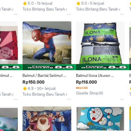
HELLO KITTY HEART
PRINCESS & FRIENDS
5.0
13 terjual
5.0
5 terjual
u Tanah Abang
Toko Bintang Baru Tanah Abang
Toko Bintang Baru Tanah Abang
Jakarta Pusat
Jakarta Pusat
limut 
Balmut / Bantal Selimut 
Balmut Ilona Ukuran 
B
motif 
Ilona 150x200cm motif 
150x200/Bantal Selimut 
Rp150.000
Rp116.000
SPIDERMAN
Ilona Size 150x200 Katun 
4.9
30+ terjual
Bisa COD
Lembut
Giselle Shop30
u Tanah Abang
Toko Bintang Baru Tanah Abang
Tasikmalaya
Jakarta Pusat