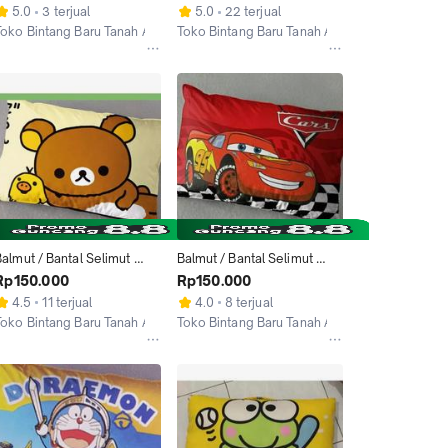
HELLO KITTY AIR
BLUE FROZEN
5.0
3 terjual
5.0
22 terjual
Toko Bintang Baru Tanah Abang
Toko Bintang Baru Tanah Abang
Jakarta Pusat
Jakarta Pusat
almut / Bantal Selimut 
Balmut / Bantal Selimut 
Ilona 150x200cm motif 
Ilona 150x200cm motif 
Rp150.000
Rp150.000
RILAKUMA
CARS
4.5
11 terjual
4.0
8 terjual
Toko Bintang Baru Tanah Abang
Toko Bintang Baru Tanah Abang
Jakarta Pusat
Jakarta Pusat