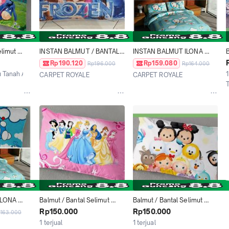
limut 
INSTAN BALMUT / BANTAL 
INSTAN BALMUT ILONA 
B
motif 
SELIMUT ILONA 
DORAEMON LARIS
Rp190.120
Rp159.080
Rp196.000
Rp164.000
150X200CM MOTIF BLUE 
u Tanah Abang
1
CARPET ROYALE
CARPET ROYALE
FROZEN LARIS
Jakarta Barat
Jakarta Barat
LONA 
Balmut / Bantal Selimut 
Balmut / Bantal Selimut 
S
Ilona 150x200cm motif 
Ilona 150x200cm motif 
Rp150.000
Rp150.000
163.000
SEVEN PRINCESS
TSUM TSUM
1 terjual
1 terjual