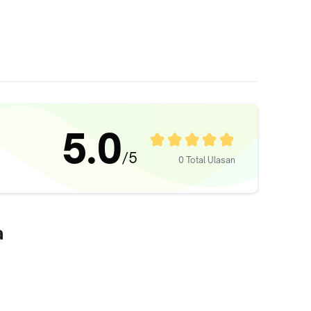
5.0
/5
0 Total Ulasan
a