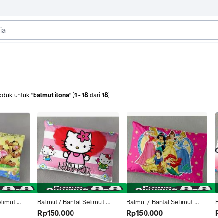
oduk
untuk
"balmut ilona"
(
1
-
18
dari
18
)
limut 
Balmut / Bantal Selimut 
Balmut / Bantal Selimut 
B
motif 
Ilona 150x200cm motif 
Ilona 150x200cm motif 
Rp150.000
Rp150.000