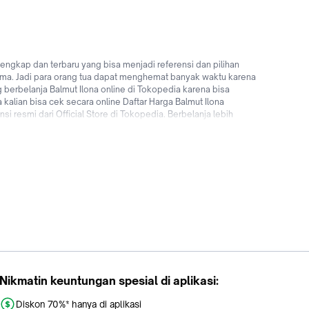
ngkap dan terbaru yang bisa menjadi referensi dan pilihan
 utama. Jadi para orang tua dapat menghemat banyak waktu karena
 berbelanja Balmut Ilona online di Tokopedia karena bisa
kalian bisa cek secara online Daftar Harga Balmut Ilona
 resmi dari Official Store di Tokopedia. Berbelanja lebih
bank di Indonesia hingga promo Balmut Ilona untuk pengguna
Nikmatin keuntungan spesial di aplikasi:
Diskon 70%* hanya di aplikasi