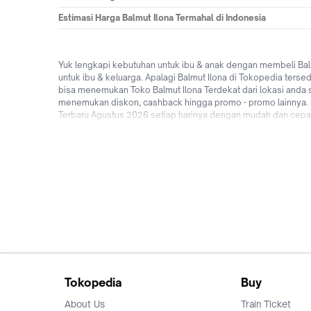
Estimasi Harga Balmut Ilona Termahal di Indonesia
Yuk lengkapi kebutuhan untuk ibu & anak dengan membeli Balm
untuk ibu & keluarga. Apalagi Balmut Ilona di Tokopedia terse
bisa menemukan Toko Balmut Ilona Terdekat dari lokasi anda s
menemukan diskon, cashback hingga promo - promo lainnya. Sed
Terbaru Agustus 2026 setiap harinya dengan mudah dan cepat. 
nyaman karena tersedia pilihan pengiriman yang sampai di har
baru! Jadi tunggu apalagi? Jual & beli Balmut Ilona online 
Tokopedia
Buy
About Us
Train Ticket