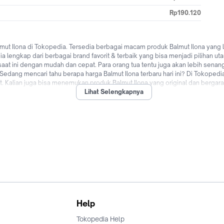
Rp190.120
ut Ilona di Tokopedia. Tersedia berbagai macam produk Balmut Ilona yang le
dia lengkap dari berbagai brand favorit & terbaik yang bisa menjadi pilihan
aat ini dengan mudah dan cepat. Para orang tua tentu juga akan lebih senang
ang mencari tahu berapa harga Balmut Ilona terbaru hari ini? Di Tokopedia 
Kalian juga bisa menemukan produk Balmut Ilona yang original dan bergaransi
Lihat Selengkapnya
i yang sama, bebas ongkir, bayar ditempat (COD), cicilan 0% dari berbagai 
dengan mudah dan cepat kapanpun dimanapun di Tokopedia sekarang!
Help
Tokopedia Help