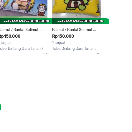
almut / Bantal Selimut 
Balmut / Bantal Selimut 
Ilona 150x200cm motif 
Ilona 150x200cm motif 
Rp150.000
Rp150.000
DORAEMON KNIGHT
KEROPPI
 terjual
1 terjual
Toko Bintang Baru Tanah Abang
Toko Bintang Baru Tanah Abang
Jakarta Pusat
Jakarta Pusat