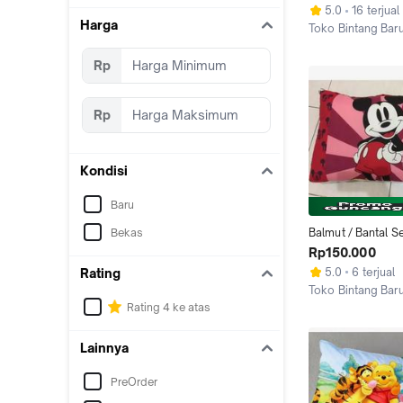
LITTLE POOH
5.0
16 terjual
Harga
Toko Bintang Bar
Jakarta Pusat
Rp
Rp
Kondisi
Baru
Bekas
Balmut / Bantal Se
Ilona 150x200cm 
Rp150.000
MICKEY MOUSE
5.0
6 terjual
Rating
Toko Bintang Bar
Jakarta Pusat
Rating 4 ke atas
Lainnya
PreOrder