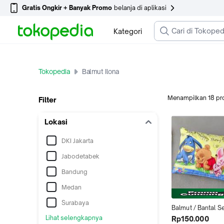
Gratis Ongkir + Banyak Promo
belanja di aplikasi
Kategori
Tokopedia
Balmut Ilona
Menampilkan
18
pr
Filter
Lokasi
DKI Jakarta
Jabodetabek
Bandung
Medan
Surabaya
Balmut / Bantal Se
Ilona 150x200cm 
Lihat selengkapnya
Rp150.000