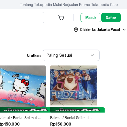
Tentang Tokopedia
Mulai Berjualan
Promo
Tokopedia Care
Masuk
Daftar
Dikirim ke
Jakarta Pusat
Paling Sesuai
Urutkan:
almut / Bantal Selimut 
Balmut / Bantal Selimut 
Ilona 150x200cm motif 
Ilona 150x200cm motif 
Rp150.000
Rp150.000