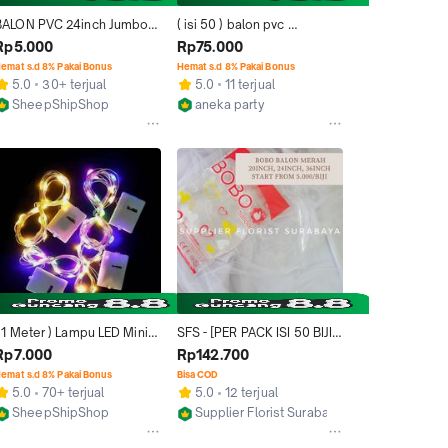
BALON PVC 24inch Jumbo 
( isi 50 ) balon pvc 
Merek BOBO Merah Balon 
transparan per pack / balon 
Rp5.000
Rp75.000
Bobo Bening Transparan
bobo pvc bening clear 
emat s.d 8% Pakai Bonus
Hemat s.d 8% Pakai Bonus
bobo / tranparant
5.0
30+ terjual
5.0
11 terjual
SheepShipShop
aneka party
Bandung
Jakarta Utara
 1 Meter ) Lampu LED Mini 
SFS - [PER PACK ISI 50 BIJI] 
Kedip Lampu Balon Bobo / 
BOBO BALON BENING PVC 
Rp7.000
Rp142.700
Lampu Boneka Boba
TRANSPARAN 18 INCH 20 
emat s.d 8% Pakai Bonus
Bisa COD
INCH 24 INCH 36 INCH
5.0
70+ terjual
5.0
12 terjual
SheepShipShop
Supplier Florist Surabaya
Bandung
Surabaya