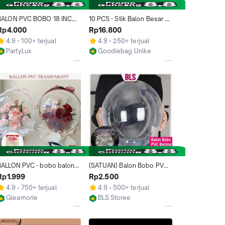
BALON PVC BOBO 18 INCH / 
10 PCS - Stik Balon Besar / 
BALON BOBO 18 INCH / 
Gagang Balon Foil PVC 
Rp4.000
Rp16.800
BALON BOBO BENING 18 
Bobo Bening Perlengkapan 
4.9
100+ terjual
4.9
250+ terjual
INCH / BALON PVC 
Buket Balon Pesta Party 
PartyLux
Goodiebag Unike
TRANSPARAN 18 INCH / 
Pernak Pernik Dekorasi 
Jakarta Utara
Malang
BALON TRANSPARAN 18 
Ulang Tahun Bahan Plastik 
INCH
Tebal
BALLON PVC - bobo balon 
(SATUAN) Balon Bobo PVC 
pvc bening transparant 
Bening Transparan Pesta 
Rp1.999
Rp2.500
balon bunga
Grosir
4.9
750+ terjual
4.9
500+ terjual
Gleamorie
BLS Storee
Surabaya
Jakarta Barat