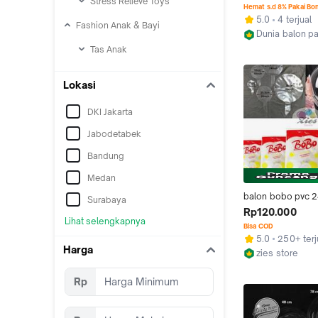
Stress Relieve Toys
Bening Perpack I
Hemat s.d 8% Pakai Bo
5.0
4 terjual
Fashion Anak & Bayi
Dunia balon pa
Jakarta Barat
Tas Anak
Lokasi
DKI Jakarta
Jabodetabek
Bandung
Medan
balon bobo pvc 24
Surabaya
balon transparan /
Rp120.000
Lihat selengkapnya
bening perpack i
Bisa COD
5.0
250+ terj
Harga
zies store
Jakarta Barat
Rp