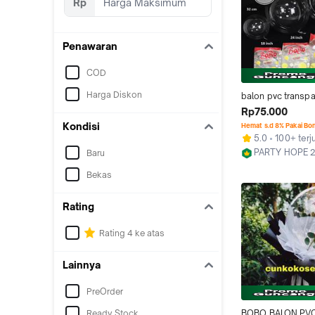
Rp
Penawaran
COD
Harga Diskon
balon pvc transpa
pack / balon bobo
Rp75.000
bening clear bob
Kondisi
Hemat s.d 8% Pakai Bo
5.0
100+ terj
PARTY HOPE 
Baru
Jakarta Utara
Bekas
Rating
Rating 4 ke atas
Lainnya
PreOrder
Ready Stock
BOBO BALON PVC 