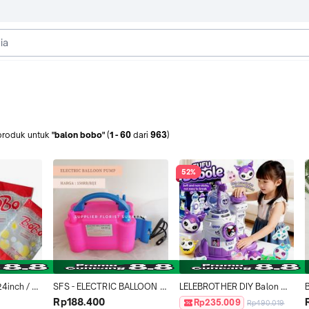
produk
untuk
"balon bobo"
(
1
-
60
dari
963
)
52%
4inch / 
SFS - ELECTRIC BALLOON 
LELEBROTHER DIY Balon 
/ Balon 
PUMP POMPA BALON 
Sticky Magic Pop It - Magic 
Rp188.400
Rp235.009
Rp490.019