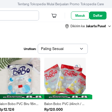
Tentang Tokopedia
Mulai Berjualan
Promo
Tokopedia Care
Masuk
Daftar
Dikirim ke
Jakarta Pusat
Paling Sesuai
Urutkan:
Balon Bobo PVC Biru 18inch 
Balon Bobo PVC 24inch / 
Transparan
Balon Transparan / Balon 
Rp12.126
Rp120.000