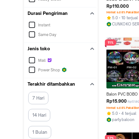
PVC TRANSPARAN
Rp110.000
INCH / 1 PACK ISI
Hemat s.d 8% Pakai Bo
Durasi Pengiriman
5.0
10 terjual
CUNKOKO SER
Instant
Jakarta Utara
Same Day
11%
Jenis toko
Mall
Power Shop
Terakhir ditambahkan
Balon PVC BOBO M
7 Hari
Happy Birthday L
Rp15.900
Rp17.9
Transparant Benin
Hemat s.d 8% Pakai Bo
20 inch satuan Mu
5.0
4 terjual
14 Hari
Plastik
partybaloon
Kab. Karawan
1 Bulan
57%