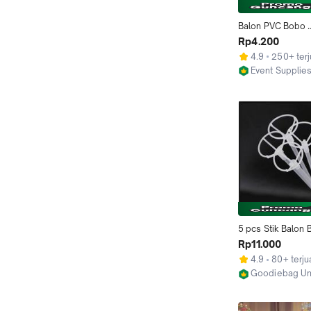
Balon PVC Bobo 
Transparan Benin
Rp4.200
4.9
250+ terj
Event Supplie
Kab. Bantul
5 pcs Stik Balon B
Cup Pegangan Ba
Rp11.000
Bobo Foil Perlen
4.9
80+ terju
Pesta Ulang Tahun
Goodiebag Un
Balloon Oval
Malang