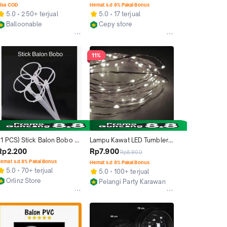
Bening Perpack Isi 50
isa COD
Hemat s.d 8% Pakai Bonus
5.0
250+ terjual
5.0
17 terjual
Balloonable
Cepy store
Bandung
Jakarta Barat
11%
 1 PCS) Stick Balon Bobo / 
Lampu Kawat LED Tumbler 
Stik Besar
Hias Balon PVC Bobo Buket 
Rp2.200
Rp7.900
Rp8.900
1 meter dan 2 meter Baterai
emat s.d 8% Pakai Bonus
Hemat s.d 8% Pakai Bonus
5.0
70+ terjual
5.0
100+ terjual
Orlinz Store
Pelangi Party Karawang
Kab. Tangerang
Kab. Karawang