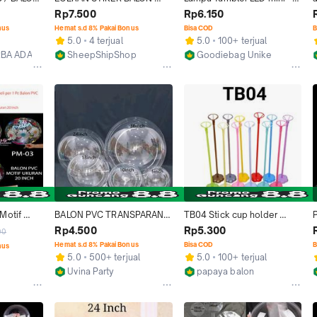
T 20 
BOBO PVC HAPPY 
Lampu LED Kawat balon 
Rp7.500
Rp6.150
 50 PCS
BIRTHDAY Stiker Ulang 
BOBO - Mudah dibentuk
nus
Hemat s.d 8% Pakai Bonus
Bisa COD
B
Tahun
5.0
4 terjual
5.0
100+ terjual
BA ADA
SheepShipShop
Goodiebag Unike
Bandung
Malang
otif 
BALON PVC TRANSPARAN 
TB04 Stick cup holder 
OVE 
BOBO 18/24/36 (1pcs)
stand dudukan balon latex 
Rp4.500
Rp5.300
00
g ukuran 
foil pvc bobo meja
Hemat s.d 8% Pakai Bonus
Bisa COD
B
nus
rah Buah 
5.0
500+ terjual
5.0
100+ terjual
Uvina Party
papaya balon
Jakarta Timur
Jakarta Timur
g