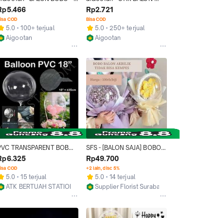
Balloon PVC Ballon Bening 
BOBO 40 CM BESAR - Stick 
Rp5.466
Rp2.721
Tranparan Transparent 
Tangkai Tongkat PVC 
isa COD
Bisa COD
Party Ultah Wisuda Scretch 
Gagang Cup Pegangan 
5.0
100+ terjual
5.0
250+ terjual
Murah Medan
Murah Medan Plastik
Aigootan
Aigootan
Medan
Medan
PVC TRANSPARENT BOBO 
SFS - [BALON SAJA] BOBO 
BALLOON STIK CUP STIKER 
BALON, TIDAK BISA 
Rp6.325
Rp49.700
BALON BENING 
KEMPES, SELAMANYA 
isa COD
+2 lain, disc 5%
TRANSPARAN
SEPERTI BALON
5.0
15 terjual
5.0
14 terjual
ATK BERTUAH STATIONERY
Supplier Florist Surabaya
Jakarta Utara
Surabaya