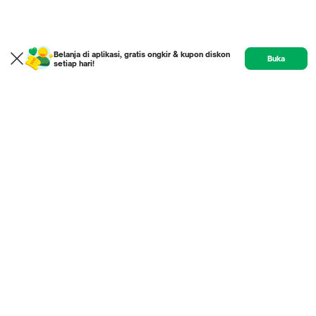
Belanja di aplikasi, gratis ongkir & kupon diskon
Buka
setiap hari!