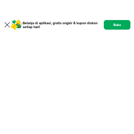
Belanja di aplikasi, gratis ongkir & kupon diskon
Buka
setiap hari!