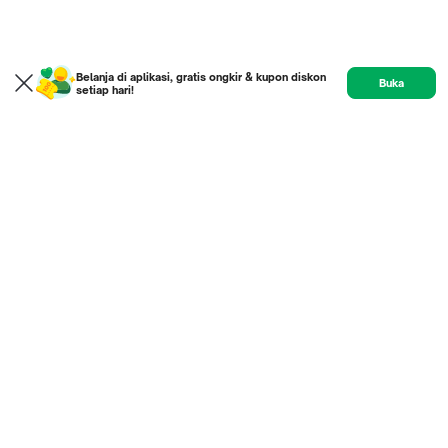
Belanja di aplikasi, gratis ongkir & kupon diskon
Buka
setiap hari!