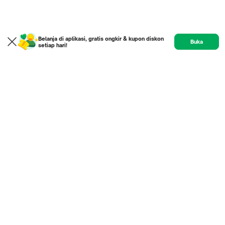
Belanja di aplikasi, gratis ongkir & kupon diskon
Buka
setiap hari!