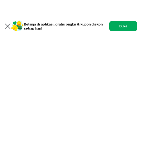
Belanja di aplikasi, gratis ongkir & kupon diskon
Buka
setiap hari!