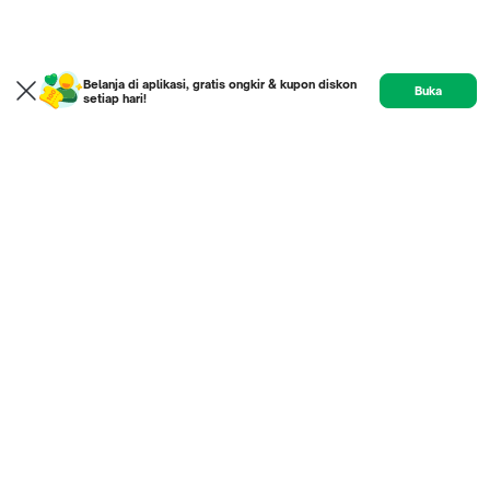
Belanja di aplikasi, gratis ongkir & kupon diskon
Buka
setiap hari!