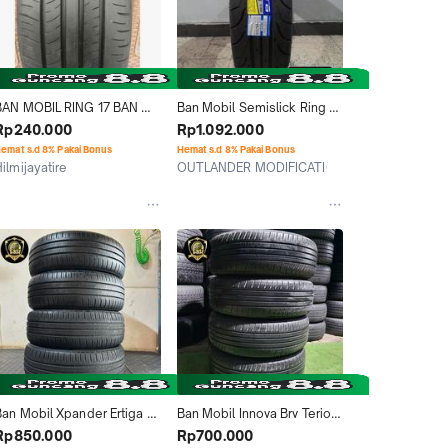
BAN MOBIL RING 17 BAN 
Ban Mobil Semislick Ring 17 
MOBIL MEREK DUNLOP 
Accelera 651 Sport 215 45 
Rp240.000
Rp1.092.000
ENASAVE UKURAN 215/60 
R17 Bukan Dunlop
emat s.d 8% Pakai Bonus
Hemat s.d 8% Pakai Bonus
17 TUBLES BERKUALITAS
ilmijayatire
OUTLANDER MODIFICATION HSR
Kab. Bogor
Semarang
Ban Mobil Xpander Ertiga 
Ban Mobil Innova Brv Terios 
ivic Ring 17 Dunlop 
Ring 17 Dunlop Enasave 
Rp850.000
Rp700.000