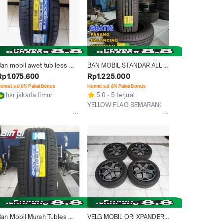
Ban mobil awet tub less 
BAN MOBIL STANDAR ALL 
ring 17 ACCELERA PHI-R 
NEW RUSH TERIOS RING 17 
Rp1.075.600
Rp1.225.000
225/50 R17- bukn Dunlop
DUNLOP ENASAVE EC300+ 
emat s.d 8% Pakai Bonus
Hemat s.d 8% Pakai Bonus
UKURAN 215 60 R17 
hsr jakarta timur
5.0
5 terjual
TUBELESS
Jakarta Timur
YELLOW FLAG SEMARANG
Semarang
Ban Mobil Murah Tubles 
VELG MOBIL ORI XPANDER 