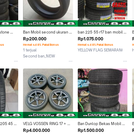
stone 
Ban Mobil second ukuran 
ban 225 55 r17 ban mobil 
ap pakai 
215/50 ring 17 merek 
ring 17 ACCELERA PHI-R 
Rp200.000
Rp1.075.000
7 No 
bridgestone / dunlop
bukan dunlop,brigeston
nus
Hemat s.d 8% Pakai Bonus
Hemat s.d 8% Pakai Bonus
H
t michelin
1 terjual
YELLOW FLAG SEMARANG
H
Semarang
Second ban_NEW
Kab. Bogor
 205 45 
VELG VOSSEN RING 17 + 
Ban Dunlop Bekas Mobil 
cta bukan 
BAN DUNLOP SP SPORT 
Terios 215/60 Ring 17 R17 4 
C
Rp4.000.000
Rp1.500.000