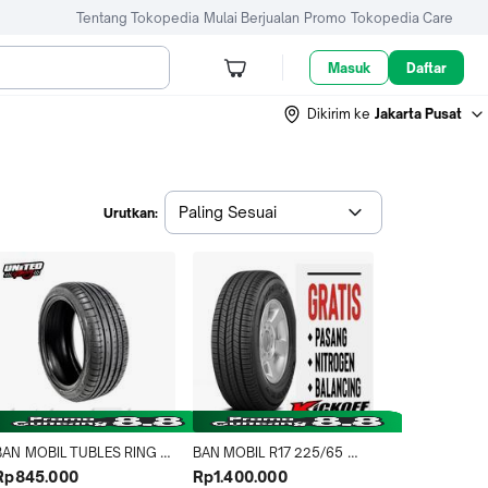
Tentang Tokopedia
Mulai Berjualan
Promo
Tokopedia Care
Masuk
Daftar
Dikirim ke
Jakarta Pusat
Paling Sesuai
Urutkan:
BAN MOBIL TUBLES RING 17 
BAN MOBIL R17 225/65 
ACCELERA 205 50 R17 PHI 
DUNLOP GRANTREX BAN 
Rp845.000
Rp1.400.000