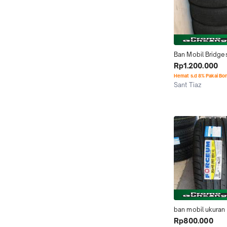
Ban Mobil Bridge
215/60/17 4pcs Si
Rp1.200.000
R17 215 60 Ring 1
Hemat s.d 8% Pakai Bo
dunlop accelera g
Sant Tiaz
Kab. Serang
ban mobil ukuran
ring 17 forceum O
Rp800.000