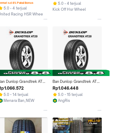
MURAH BUKAN DUNLOP
MOBIL 225 65 RING 17
emat s.d 8% Pakai Bonus
5.0
4 terjual
5.0
4 terjual
Kick Off Hsr Wheel
United Racing HSR Wheel
Tangerang Selatan
Jakarta Timur
Ban Dunlop Grandtrek AT20 
Ban Dunlop Grandtrek AT20 
25 70 R17  Ring 17 Mobil 
225 70 R17  Ring 17 Mobil 
Rp1.066.572
Rp1.046.448
ilux Xtrail Crv Captiva 
Hilux Xtrail Crv Captiva 
5.0
14 terjual
5.0
15 terjual
Grand Vitara
Grand Vitara
Menara Ban_NEW
AngRis
Jakarta Selatan
Jakarta Selatan