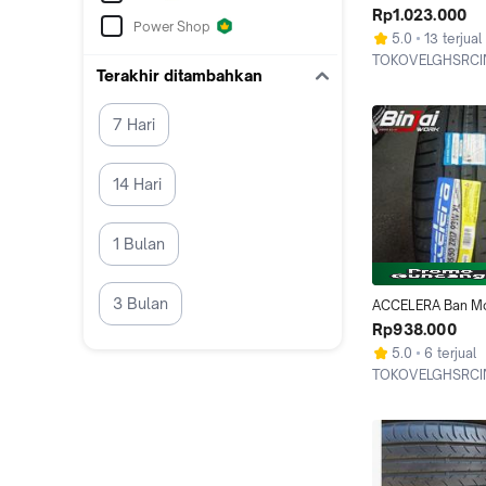
Murah ACCELERA P
Rp1.023.000
Power Shop
55 R17 Bukan Du
5.0
13 terjual
TOKOVELGHSRCI
Terakhir ditambahkan
Depok
7 Hari
14 Hari
1 Bulan
3 Bulan
ACCELERA Ban Mob
17 Tubles PHI 205
Rp938.000
Bukan Dunlop 
5.0
6 terjual
205/50ZR17XL Bin
TOKOVELGHSRCI
Toko Velg dan Ban
Depok
Terlengkap Termur
Cinere Depok