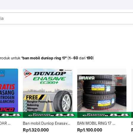
roduk
untuk
"ban mobil dunlop ring 17"
(
1
-
60
dari
190
)
DAR 
Ban mobil Dunlop Enasave 
BAN MOBIL RING 17 
 215/55 
ec300 205/55 R17 Xpander 
ACCELERA 225 45 R17 PHI 
Rp1.320.000
Rp1.100.000