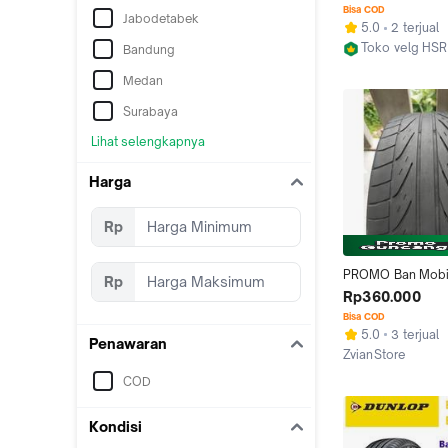
RING 17 / BUKAN 
Bisa COD
Jabodetabek
OCTA
5.0
2 terjual
Toko velg HS
Bandung
Surabaya
Medan
Surabaya
Lihat selengkapnya
Harga
Rp
PROMO Ban Mobil 
Rp
205/45 Ring 17  
Rp360.000
Bisa COD
5.0
3 terjual
Penawaran
ZvianStore
Kab. Bogor
COD
Kondisi