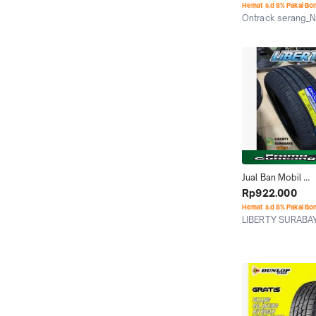
dunlop
Hemat s.d 8% Pakai Bo
Ontrack serang_
Serang
Jual Ban Mobil 
Innova,Camry 225
Rp922.000
17 Accelera - Bu
Hemat s.d 8% Pakai Bo
LIBERTY SURABA
Surabaya