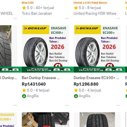
DUNLOP/ 
205 55 Ring 17
BAN MURAH BUKAN 
Bisa COD
Hemat s.d 8% Pakai Bonus
H
DUNLOP
5.0
40+ terjual
5.0
8 terjual
R WHEEL surabaya
Toko Ban Javaban
United Racing HSR Wheel
Tangerang Selatan
Jakarta Timur
Dunlop  
Ban Dunlop Enasave 
Dunlop Enasave EC300+ 
Murah
EC300+  205 55 R17 Ring 
215 60 r17 Ban 215/60 Ring 
2
Rp1.431.040
Rp1.296.880
17 Mobil Mitsubishi 
17 Mobil Hyundai Creta 
H
5.0
6 terjual
5.0
4 terjual
Xpander Cross
Honda HRV Innova Reborn 
AngRis
AngRis
Zenix Mobil Terios Xtrail 
Jakarta Selatan
Jakarta Selatan
Outlander Rush