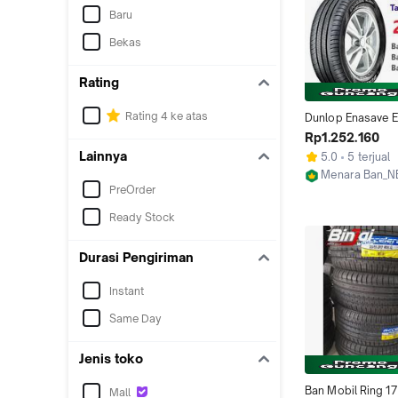
Baru
Bekas
Rating
Rating 4 ke atas
Dunlop Enasave E
215 60 r17 Ring 17
Rp1.252.160
Mobil Terios Xtrail
Lainnya
5.0
5 terjual
Outlander Rush
Menara Ban_
PreOrder
Jakarta Selata
Ready Stock
Durasi Pengiriman
Instant
Same Day
Jenis toko
Ban Mobil Ring 17
Mall