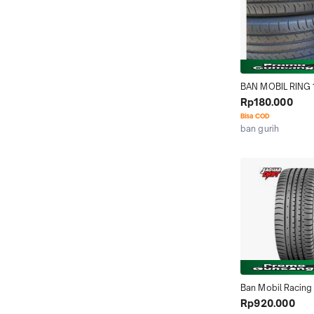
BAN MOBIL RING 1
MOBIL MEREK DU
Rp180.000
PROMAX RING 21
Bisa COD
ban gurih
Kab. Bogor
Ban Mobil Racing
R17 Accelera Phi-
Rp920.000
Ring 17 -Dunlop