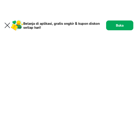
Belanja di aplikasi, gratis ongkir & kupon diskon
Buka
setiap hari!