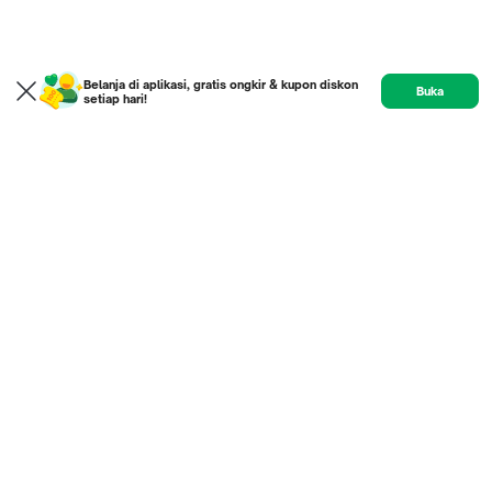
Belanja di aplikasi, gratis ongkir & kupon diskon
Buka
setiap hari!