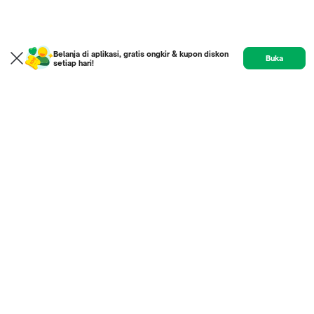
Belanja di aplikasi, gratis ongkir & kupon diskon
Buka
setiap hari!