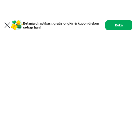
Belanja di aplikasi, gratis ongkir & kupon diskon
Buka
setiap hari!