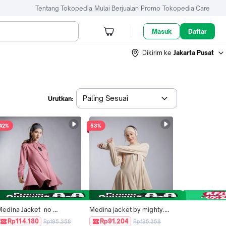
Tentang Tokopedia
Mulai Berjualan
Promo
Tokopedia Care
Masuk
Daftar
Dikirim ke
Jakarta Pusat
Paling Sesuai
Urutkan:
42%
53%
Medina Jacket  no 
Medina jacket by mighty.up 
parachute Olahraga hoodie 
free bandana  jacket 
Rp114.180
Rp91.204
Rp195.358
Rp195.358