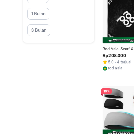
1 Bulan
3 Bulan
Rod Asia| Scarf X  
Active Band | Ban
Rp208.000
Olahraga Black
5.0
4 terjual
rod asia
Bandung
19%