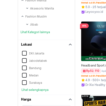
Fashion Wanita
Wanita Dan Pria Ant
Hemat s.d 8% Pakai Bo
Antiperspirant Ban
5.0
25 terjual
Aksesoris Wanita
Lembut Ikat Kepa
Leyooyoo.id
Premium HEADFIT
Kab. Tangeran
Fashion Muslim
Head & Arm Swea
Gym Fitness
Jilbab
41%
Lihat Kategori lainnya
Lokasi
DKI Jakarta
Jabodetabek
Headband Sport /
Bandung
Olahraga Fitness 
Rp52.110
Rp8
Headband Gym F
Medan
Hemat s.d 8% Pakai Bo
4.9
500+ terj
Surabaya
Dr Xie Healthy 
Jakarta Timur
Lihat selengkapnya
Harga