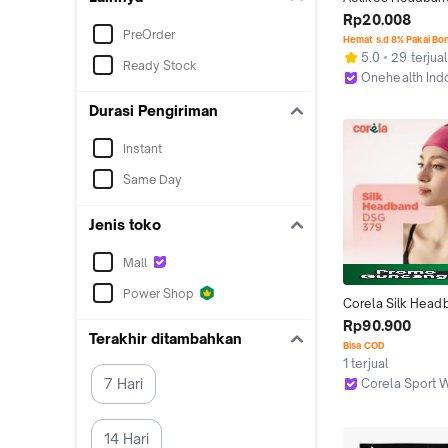
Sweatband Bandan
Rp20.008
Kepala Olahraga T
PreOrder
Hemat s.d 8% Pakai Bo
Fitness Outdoor 2
5.0
29 terjual
Ready Stock
Satuan
Onehealth Ind
Kab. Tangeran
Durasi Pengiriman
Instant
Same Day
Jenis toko
Mall
Power Shop
Corela Silk Head
Bandana Olahraga
Rp90.900
Terakhir ditambahkan
Sport Headband El
Bisa COD
Stretch Quick Dry 
1 terjual
Aksesoris Rambut
7 Hari
Corela Sport 
DS323
Jakarta Utara
14 Hari