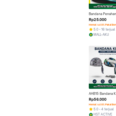
Bandana Penahan 
Saat Olahraga He
Rp25.000
Elastic Hairbands
Hemat s.d 8% Pakai Bo
5.0
16 terjual
MALL-AKU
Jakarta Barat
AHB15 Bandana Ke
Kepala Pria Wanit
Rp56.000
Sport Breathable 
Hemat s.d 8% Pakai Bo
Cepat Kering Ikat
5.0
4 terjual
Sepeda Lari Hikin
HST ACTIVE