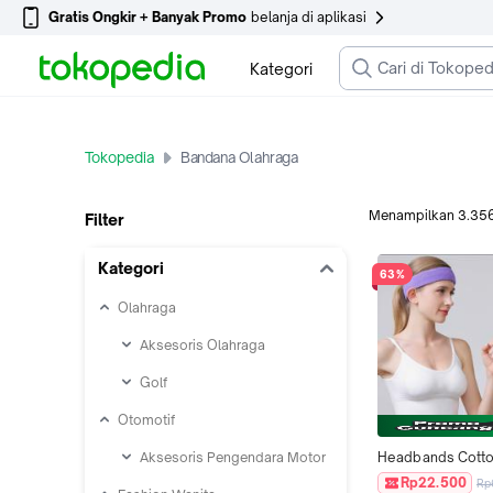
Gratis Ongkir + Banyak Promo
belanja di aplikasi
Kategori
Tokopedia
Bandana Olahraga
Menampilkan
3.35
Filter
Kategori
63%
Olahraga
Aksesoris Olahraga
Golf
Otomotif
Aksesoris Pengendara Motor
Headbands Cotto
Olahraga Sweat S
Rp22.500
Rp