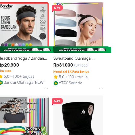
57%
Headband Yoga / Bandana 
Sweatband Olahraga 
Olahraga / Headband 
Gym/Headband Bandana 
Rp29.900
Rp31.000
Rp71.500
Olahraga 9 Warna
Olahraga/Fitness Yoga 
isa COD
Hemat s.d 8% Pakai Bonus
Running
5.0
100+ terjual
5.0
100+ terjual
Bandar Olahraga_NEW
YTAY.Sarindo
Surabaya
Kab. Tangerang
54%