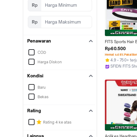
Rp
Rp
Penawaran
FITS Sports Hair B
Bandana Olahraga
Rp60.500
COD
Band Running
Hemat s.d 8% Pakai Bo
4.9
750+ terj
Harga Diskon
SFIDN FITS S
Tangerang Sel
Kondisi
Baru
Bekas
Rating
Rating 4 ke atas
Lainnya
Aolikes Headband