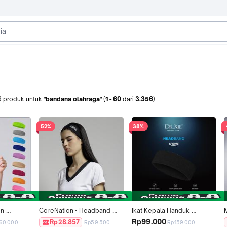
6
produk
untuk
"bandana olahraga"
(
1
-
60
dari
3.356
)
52%
38%
n 
CoreNation - Headband 
Ikat Kepala Handuk 
portband 
Yoga / Bandana Olahraga / 
Penyerap Keringat 
Rp99.000
Rp28.857
60.000
Rp59.500
Rp159.000