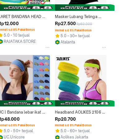
KARET BANDANA HEAD 
Masker Lubang Telinga 
BAN OLAHRAGA MINI HAIR 
Untuk Berkendara Dan 
Rp12.000
Rp27.500
Rp60.000
BAN ANTI SLIP
Olahraga Bandana 
emat s.d 8% Pakai Bonus
Hemat s.d 8% Pakai Bonus
Pelindung Wajah Dari Sinar 
5.0
10 terjual
5.0
30+ terjual
UV
RAJATAKA STORE
Atalanta
Bandung
Bandung
C | Bandana lebar ikat 
Headband AOLIKES 2106 
kepala sport olahraga yoga 
Bandana Handuk Elastis 
Rp48.000
Rp20.700
gym fitness
Aksesoris Kepala Olahraga
emat s.d 8% Pakai Bonus
Hemat s.d 8% Pakai Bonus
5.0
50+ terjual
5.0
60+ terjual
UC.Unicore
Aolikes Jakarta