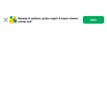
Belanja di aplikasi, gratis ongkir & kupon diskon
Buka
setiap hari!