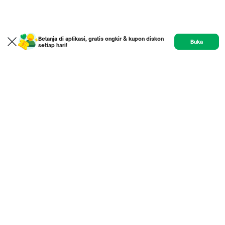
Belanja di aplikasi, gratis ongkir & kupon diskon
Buka
setiap hari!