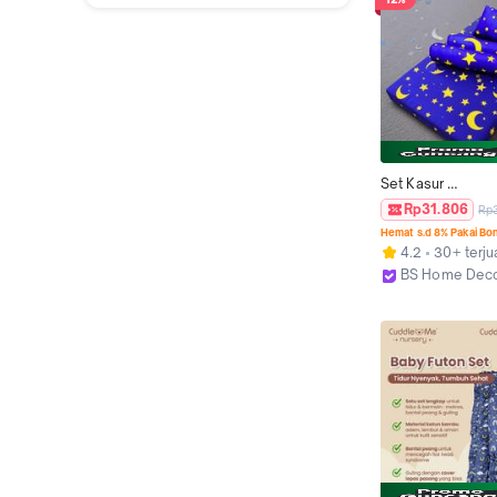
Set Kasur 
Bayi/Matras/tempa
Rp31.806
Rp
Bayi Set Bantal & 
Hemat s.d 8% Pakai Bo
Termurah LP
4.2
30+ terju
BS Home Dec
Kab. Bandung 