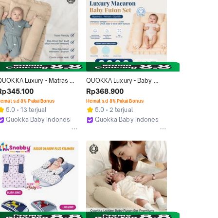
QUOKKA Luxury - Matras 
QUOKKA Luxury - Baby 
asur Bayi Bantal Guling 
Futon Set Premium Matras 
Rp345.100
Rp368.900
Set Anti Peang Baby Futon 
Bayi Bantal Guling Set Anti 
emat s.d 8% Pakai Bonus
Hemat s.d 8% Pakai Bonus
Set Premium Matras Bayi 
Peang Perlengkapan Tidur 
5.0
13 terjual
5.0
2 terjual
antal Guling Set Anti 
Empuk
Quokka Baby Indonesia
Quokka Baby Indonesia
Peang
Malang
Malang