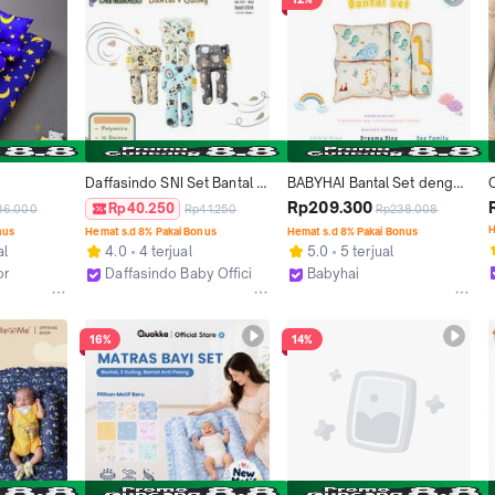
Daffasindo SNI Set Bantal 
BABYHAI Bantal Set dengan 
t tidur 
Guling Bayi Motif Lucu 
Bantal Peang Guling Katun 
K
Rp209.300
Rp40.250
36.000
Rp41.250
Rp238.008
Guling 
Bahan Polymicro dalaman 
Bayi
H
nus
Hemat s.d 8% Pakai Bonus
Hemat s.d 8% Pakai Bonus
dacron
al
4.0
4 terjual
5.0
5 terjual
B
or
Daffasindo Baby Official
Babyhai
Barat
Kab. Bandung
Jakarta Barat
16%
14%