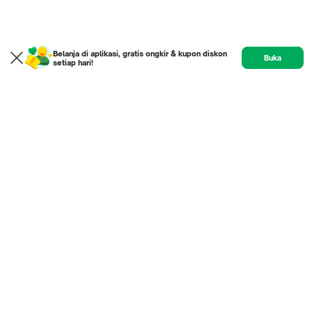
Belanja di aplikasi, gratis ongkir & kupon diskon
Buka
setiap hari!