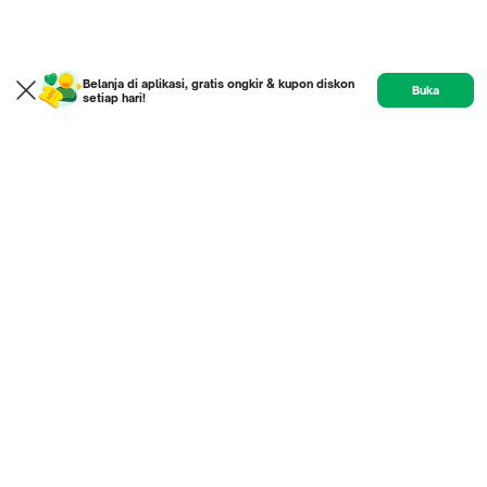
Belanja di aplikasi, gratis ongkir & kupon diskon
Buka
setiap hari!