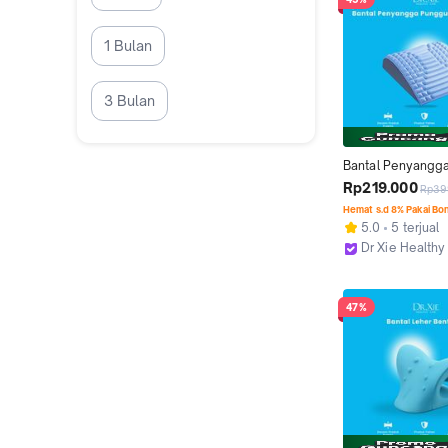
1 Bulan
3 Bulan
Bantal Penyangga
Punggung Multifun
Rp219.000
Rp39
Stretching Postur
Hemat s.d 8% Pakai Bo
Back Support Port
5.0
5 terjual
Ringan Mudah Di
Dr Xie Healthy 
Jakarta Timur
47%