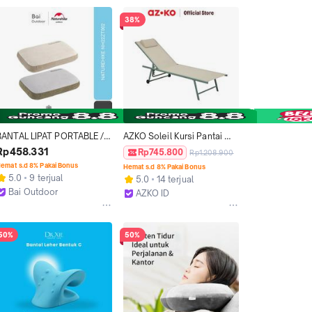
38%
BANTAL LIPAT PORTABLE / 
AZKO Soleil Kursi Pantai 
TRAVEL / CAMPING 
Fabric 5 Posisi Dengan 
Rp458.331
Rp745.800
Rp1.208.900
NATUREHIKE NH22ZT002
Bantal & Roda - Putih Ivory 
emat s.d 8% Pakai Bonus
Hemat s.d 8% Pakai Bonus
Kursi Pantai Reclining 
5.0
9 terjual
5.0
14 terjual
Outdoor Leisure Portable
Bai Outdoor
AZKO ID
Kab. Mojokerto
Bekasi
50%
50%