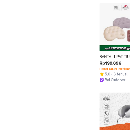
BANTAL LIPAT TIU
PORTABLE / TRAV
Rp199.696
CAMPING NATURE
Hemat s.d 8% Pakai Bo
CNH22DZ011
5.0
6 terjual
Bai Outdoor
Kab. Mojokert