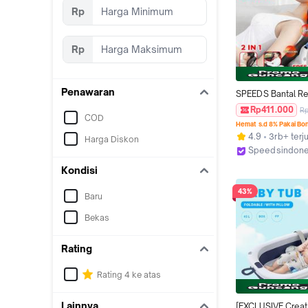
Rp
Rp
Penawaran
SPEEDS Bantal Re
Massage Portable
Rp411.000
R
COD
Punggung  070-9
Hemat s.d 8% Pakai Bo
4.9
3rb+ terj
Harga Diskon
Speedsindone
Surabaya
Kondisi
43%
Baru
Bekas
Rating
Rating 4 ke atas
Lainnya
[EXCLUSIVE Creato