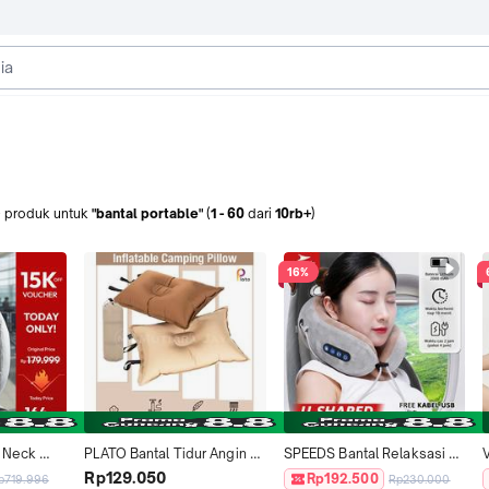
+
produk
untuk
"bantal portable"
(
1
-
60
dari
10rb+
)
16%
 Neck 
PLATO Bantal Tidur Angin 
SPEEDS Bantal Relaksasi 
er 
Inflatable Camping 
Leher Bentuk U Massage 
Rp129.050
Rp192.500
p719.996
Rp230.000