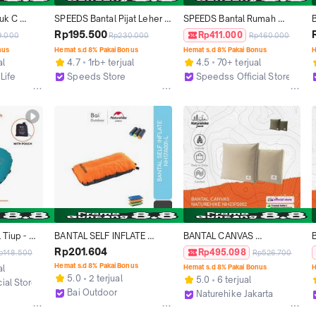
uk C 
SPEEDS Bantal Pijat Leher 
SPEEDS Bantal Rumah 
B
pe Neck 
Berbentuk U Alat Pijat 
Portable Alat Elektrik Bantal 
L
Rp195.500
Rp411.000
9.000
Rp230.000
Rp460.000
tal 
Portable Car Massage 070-
Portable Tubuh Leher 
R
nus
Hemat s.d 8% Pakai Bonus
Hemat s.d 8% Pakai Bonus
H
27
Punggung 070-9
al
4.7
1rb+ terjual
4.5
70+ terjual
le Untuk 
Life
Speeds Store
Speedss Official Store
veling 
Surabaya
Surabaya
 Tiup - 
BANTAL SELF INFLATE 
BANTAL CANVAS 
Bantal 
NATUREHIKE NH17A001-L 
NATUREHIKE NH21PS002 
Rp201.604
Rp495.098
p148.500
Rp526.700
latable 
TRAVELING PORTABLE 
TRAVELING PORTABLE 
Hemat s.d 8% Pakai Bonus
al
Hemat s.d 8% Pakai Bonus
H
 Ringan 
CAMPING
LIPAT CAMPING
5.0
2 terjual
5.0
6 terjual
cial Store
vel Hiking
Bai Outdoor
Naturehike Jakarta
Kab. Mojokerto
Kab. Mojokerto