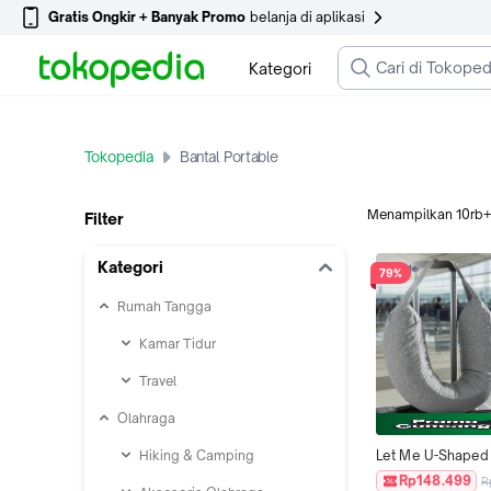
Gratis Ongkir + Banyak Promo
belanja di aplikasi
Kategori
Tokopedia
Bantal Portable
Menampilkan
10rb
Filter
Kategori
79%
Rumah Tangga
Kamar Tidur
Travel
Olahraga
Hiking & Camping
Let Me U-Shaped
Pillow - Bantal Leh
Rp148.499
R