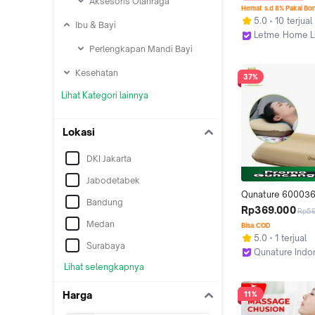
Aksesoris Olahraga
Portable Bentuk 
Hemat s.d 8% Pakai Bo
Bantalan Busa Je
5.0
10 terjual
Ibu & Bayi
Dilapisi Katun Murn
Letme Home Li
Nyaman Dan Anti 
Kab. Tangeran
Perlengkapan Mandi Bayi
Bed ResletingLM
Kesehatan
37%
Lihat Kategori lainnya
Lokasi
DKI Jakarta
Jabodetabek
Qunature 600036 
Bandung
Tidur Tenda Berk
Rp369.000
Rp5
Portable Outdoor
Medan
Bisa COD
Tent Inflatable Pi
5.0
1 terjual
Surabaya
Qunature Indo
Jakarta Utara
Lihat selengkapnya
Harga
11%