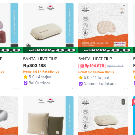
P 
BANTAL LIPAT TIUP 
BANTAL LIPAT TIUP 
EL 
PORTABLE CAMPING 
PORTABLE / TRAVEL 
Rp303.188
Rp194.979
Rp207.424
HIKE 
NATUREHIKE 
CAMPING NATUREHIKE 
nus
Hemat s.d 8% Pakai Bonus
H
Hemat s.d 8% Pakai Bonus
CNK2300DZ024
CNH22DZ011
5.0
4 terjual
5.0
14 terjual
Bai Outdoor
Naturehike Jakarta
o
Kab. Mojokerto
Kab. Mojokerto