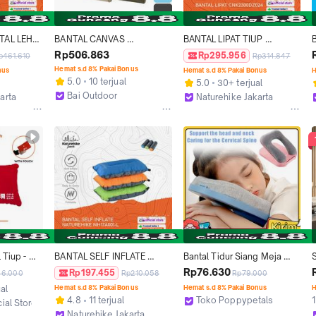
AL LEHER 
BANTAL CANVAS 
BANTAL LIPAT TIUP 
HAPE 
NATUREHIKE NH21PS002 
PORTABLE CAMPING 
Rp506.863
Rp295.956
p461.610
Rp314.847
 
TRAVELING PORTABLE 
NATUREHIKE 
S
Hemat s.d 8% Pakai Bonus
nus
Hemat s.d 8% Pakai Bonus
H
LIPAT CAMPING
CNK2300DZ024
5.0
10 terjual
5.0
30+ terjual
M
Bai Outdoor
arta
Naturehike Jakarta
I
Kab. Mojokerto
o
Kab. Mojokerto
 Tiup - 
BANTAL SELF INFLATE 
Bantal Tidur Siang Meja 
tal Angin 
NATUREHIKE NH17A001-L 
Kantor, Busa Memori U-
K
Rp76.630
Rp197.455
46.000
Rp210.058
Rp79.000
e Leak 
TRAVELING PORTABLE 
Shape Empuk Nyaman 
ual
Hemat s.d 8% Pakai Bonus
Hemat s.d 8% Pakai Bonus
H
t Velvet 
CAMPING
untuk Belajar & Kerja, 
4.8
11 terjual
Toko Poppypetals
1
cial Store
ntuk 
Portable Anti Panas
Cimahi
Naturehike Jakarta