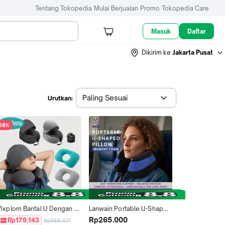
Tentang Tokopedia
Mulai Berjualan
Promo
Tokopedia Care
Masuk
Daftar
Dikirim ke
Jakarta Pusat
Paling Sesuai
Urutkan:
68%
Vixplorn Bantal U Dengan 
Lanwain Portable U-Shaped 
Penutup Kepala Bantal 
Pillow memory foam bantal 
Rp265.000
Rp179.143
Rp566.071