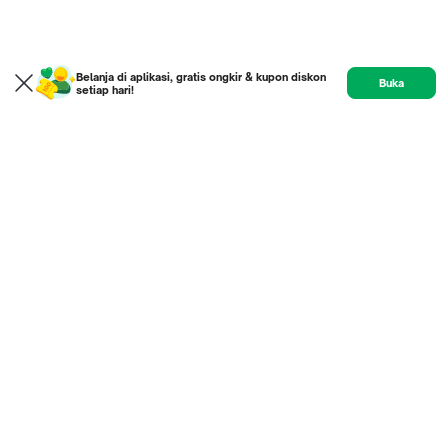
Belanja di aplikasi, gratis ongkir & kupon diskon
Buka
setiap hari!