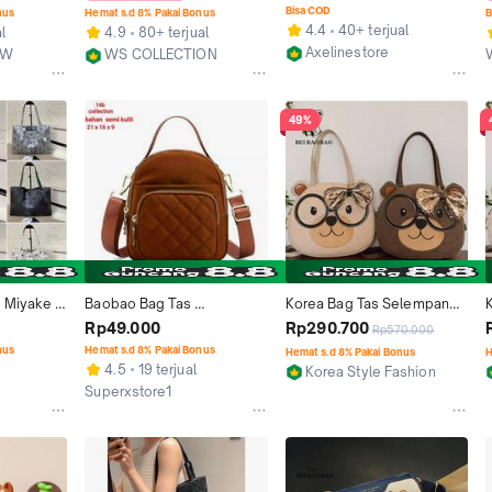
MAO 8595
Waist Bag Mini Kualitas 
Bisa COD
nus
Hemat s.d 8% Pakai Bonus
B
Premium Korean Style 
4.4
40+ terjual
l
4.9
80+ terjual
Kekinian Simple WS - CN 19 
Axelinestore
EW
WS COLLECTION
Pinggang
Jakarta Barat
Kab. Tangerang
49%
 Miyake 
Baobao Bag Tas 
Korea Bag Tas Selempang 
premium 
Selempang HP Tas 
Besar Wanita Bear BEI 
Rp49.000
Rp290.700
Rp570.000
te bag
Selempang Simple Murah 
BAOBAO Sling Kekinian 
nus
Hemat s.d 8% Pakai Bonus
Hemat s.d 8% Pakai Bonus
H
SlingBag
KSZ2963 Shoulderbag Bulu 
4.5
19 terjual
Korea Style Fashion
Fur
Superxstore1
Tangerang
Kab. Bandung