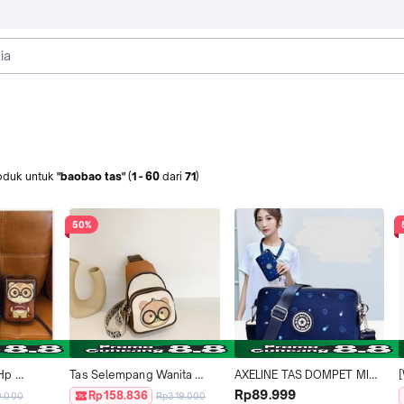
oduk
untuk
"baobao tas"
(
1
-
60
dari
71
)
50%
p 
Tas Selempang Wanita 
AXELINE TAS DOMPET MINI 
 Bei 
Waistbag BEI BAOBAO 
SELEMPANG STAR BAOBAO
Rp89.999
Rp158.836
0.000
Rp319.000