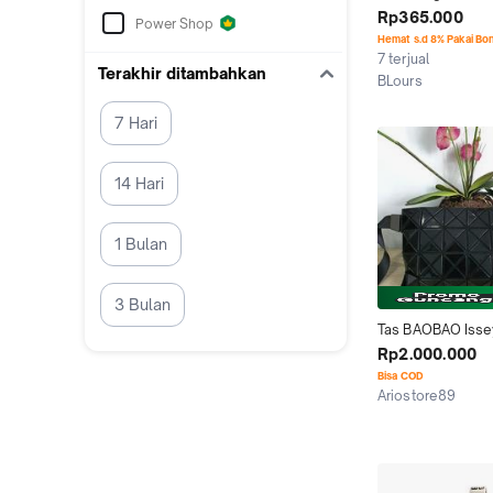
and slingbag tas
Rp365.000
Power Shop
selempang baoba
Hemat s.d 8% Pakai Bo
premium
7 terjual
Terakhir ditambahkan
BLours
Kab. Tangerang
7 Hari
14 Hari
1 Bulan
3 Bulan
Tas BAOBAO Isse
Slim Waistpack A
Rp2.000.000
Bisa COD
Ariostore89
Pontianak