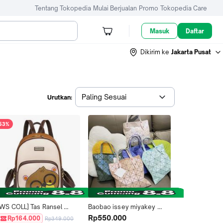
Tentang Tokopedia
Mulai Berjualan
Promo
Tokopedia Care
Masuk
Daftar
Dikirim ke
Jakarta Pusat
Paling Sesuai
Urutkan:
53%
[WS COLL] Tas Ransel 
Baobao issey miyakey 
Wanita Bear Brown BEI 
basic tote tas geometri 
Rp550.000
Rp164.000
Rp349.000