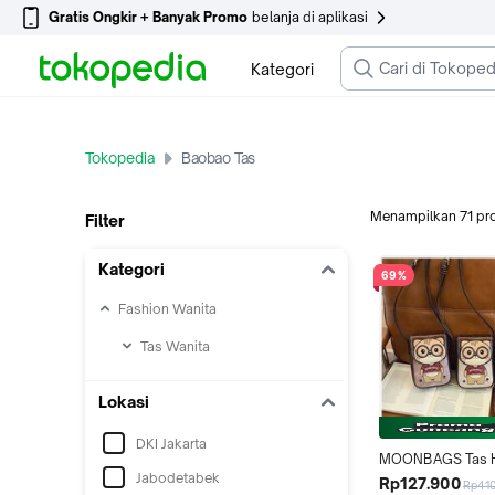
Gratis Ongkir + Banyak Promo
belanja di aplikasi
Kategori
Tokopedia
Baobao Tas
Menampilkan
71
pr
Filter
Kategori
69%
Fashion Wanita
Tas Wanita
Lokasi
DKI Jakarta
MOONBAGS Tas H
Jabodetabek
Selempang Wanita
Rp127.900
Rp41