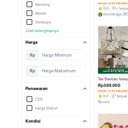
Baobao - BEIBEI
Hemat s.d 8% Pakai Bo
Bandung
5.0
70+ terjua
Medan
moonbags_N
Tangerang
Surabaya
Lihat selengkapnya
Harga
Rp
Rp
Tas Baobao Issey
tote bag baobao 
Rp365.000
Penawaran
7x10 Geometri to
Hemat s.d 8% Pakai Bo
5.0
27 terjual
COD
BLours
Kab. Tangerang
Harga Diskon
Kondisi