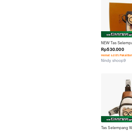
NEW Tas Selempa
Wanita Bear Bei 
Rp530.000
Sling Phone Mini T
Hemat s.d 8% Pakai Bo
Dompet Beruang B
Nindy shoop9
Dapat Box
Bekasi
Tas Selempang Wa