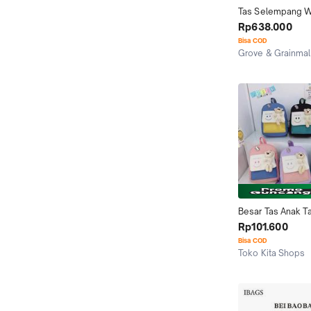
Tas Selempang Wa
Waistbag BEI BA
Rp638.000
Waist Bag Mini Kua
Bisa COD
Premium Korean S
Grove & Grainmal
Kekinian Simple W
Kab. Tangerang
Pinggang | best s
Besar Tas Anak Ta
Baobao
Rp101.600
Bisa COD
Toko Kita Shops
Malang