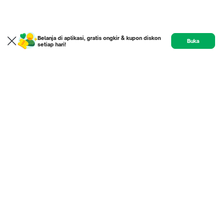
Belanja di aplikasi, gratis ongkir & kupon diskon
Buka
setiap hari!