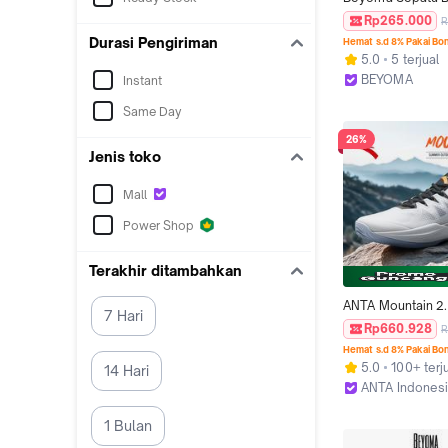
Sport Shoes Origin
Rp265.000
R
Wanita Sneakers S
Durasi Pengiriman
Hemat s.d 8% Pakai Bo
Kualitas Terbaik B
5.0
5 terjual
Ringan Lembut N
BEYOMA
Instant
Size 36-45 - Kaki
Kab. Tangeran
Same Day
26%
Jenis toko
Mall
Power Shop
Terakhir ditambahkan
ANTA Mountain 2.
7 Hari
Basket Pria Sports
Rp660.928
R
Sneakers Men Bas
Hemat s.d 8% Pakai Bo
Shoes 1125B160
5.0
100+ terj
14 Hari
ANTA Indonesia
Jakarta Utara
1 Bulan