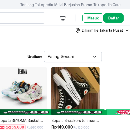
Tentang Tokopedia
Mulai Berjualan
Promo
Tokopedia Care
Masuk
Daftar
Dikirim ke
Jakarta Pusat
Paling Sesuai
Urutkan:
Sepatu BEYOMA Basket 
Sepatu Sneakers Johnson - 
Olahraga Sneakers BY231 
Basketball Lowcut Highcut 
Rp149.000
Rp255.000
Rp260.000
Rp165.000