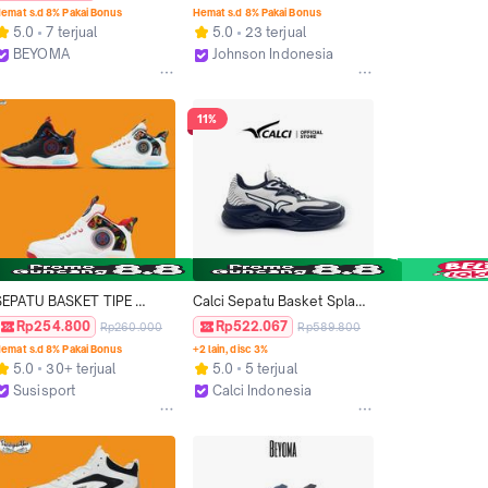
Uniseks Kaki Outdoor
(LC / HC) Black White Kaki 
emat s.d 8% Pakai Bonus
Hemat s.d 8% Pakai Bonus
Outdoor Basket
5.0
7 terjual
5.0
23 terjual
BEYOMA
Johnson Indonesia
Kab. Tangerang
Bandung
11%
SEPATU BASKET TIPE 
Calci Sepatu Basket Splash 
SEDANG YOYO NYAMAN 
- PANDA
Rp254.800
Rp522.067
Rp260.000
Rp589.800
IW-1 ZB346 Kaki Outdoor
emat s.d 8% Pakai Bonus
+2 lain, disc 3%
5.0
30+ terjual
5.0
5 terjual
Susisport
Calci Indonesia
Kab. Tangerang
Jakarta Barat