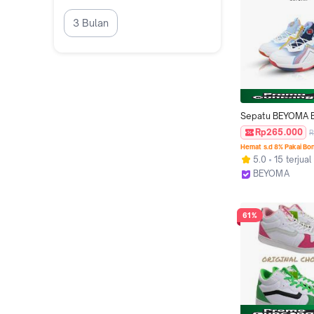
3 Bulan
Sepatu BEYOMA B
Olahraga Sneaker
Rp265.000
R
Uniseks Kaki Out
Hemat s.d 8% Pakai Bo
5.0
15 terjual
BEYOMA
Kab. Tangeran
61%