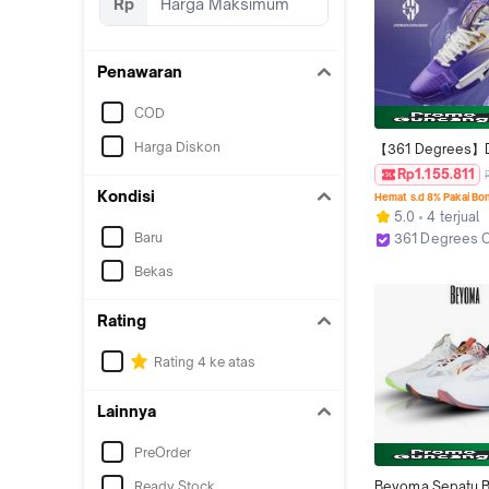
Rp
Penawaran
COD
Harga Diskon
【361 Degrees】D
Sepatu Basket Ol
Rp1.155.811
Profesional Anti S
Kondisi
Hemat s.d 8% Pakai Bo
Aus Menyerap Gu
5.0
4 terjual
Cocok untuk Luar
Baru
361 Degrees Of
Ruangan 6724411
Kab. Tangeran
Bekas
Rating
Rating 4 ke atas
Lainnya
PreOrder
Ready Stock
Beyoma Sepatu B