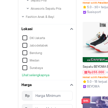
Sepatu Pria
Outdoor JH 1
Hemat s.d 8% Pakai Bo
5.0
30+ terju
Aksesoris Sepatu Pria
Susisport
Kab. Tangeran
Fashion Anak & Bayi
Lokasi
DKI Jakarta
Jabodetabek
Bandung
Medan
Sepatu BEYOMA B
Surabaya
Olahraga Sneaker
Rp255.000
R
Lihat selengkapnya
Wanita Kaki Outd
Hemat s.d 8% Pakai Bo
5.0
18 terjual
Harga
BEYOMA
Kab. Tangeran
Rp
64%