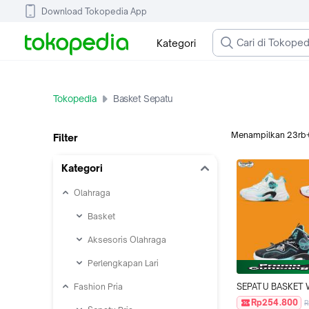
Download Tokopedia App
Kategori
Tokopedia
Basket Sepatu
Menampilkan
23rb
Filter
Kategori
Olahraga
Basket
Aksesoris Olahraga
Perlengkapan Lari
Fashion Pria
SEPATU BASKET 
NEON GRADASI Z
Rp254.800
R