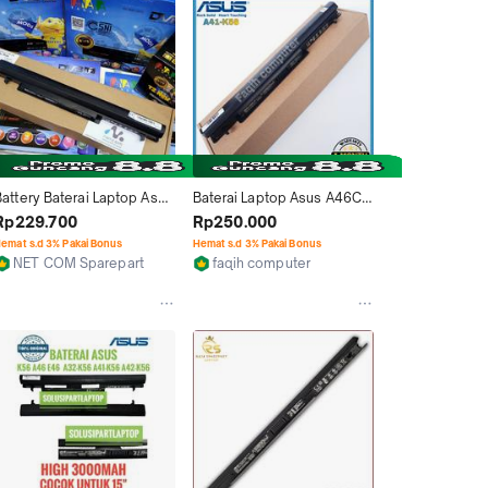
Battery Baterai Laptop Asus 
Baterai Laptop Asus A46C - 
A41-K56 Grade Ori New 
A56 - K46 - K56 - S40 -
Rp229.700
Rp250.000
A46C K46C K56 A46CM
S405 Series Original
emat s.d 3% Pakai Bonus
Hemat s.d 3% Pakai Bonus
NET COM Sparepart
faqih computer
k
Bandung
Jakarta Barat