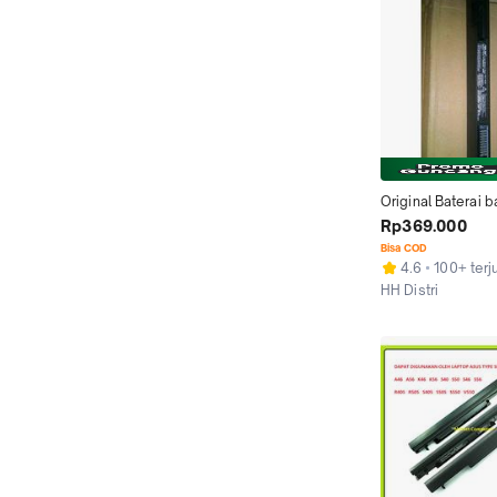
Original Baterai ba
batre Laptop Asus
Rp369.000
A46c,E46, A46C
Bisa COD
4.6
100+ terj
HH Distri
Tangerang