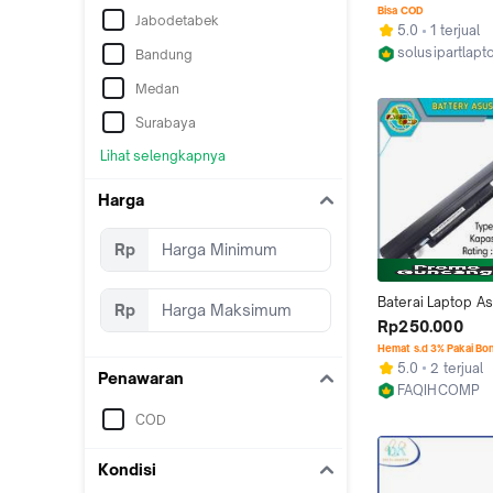
S405 Original Ser
Bisa COD
Jabodetabek
5.0
1 terjual
solusipartlap
Bandung
Tangerang
Medan
Surabaya
Lihat selengkapnya
Harga
Rp
Baterai Laptop As
Rp
A56 - K46 - K56 -
Rp250.000
S405 Series Origi
Hemat s.d 3% Pakai Bo
5.0
2 terjual
Penawaran
FAQIHCOMP
Jakarta Barat
COD
Kondisi