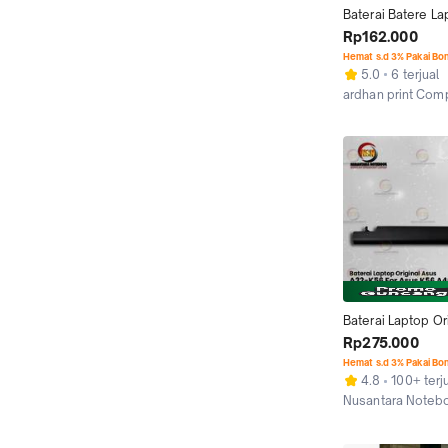
Baterai Batere La
A46C A46CB A46
Rp162.000
K46CB K46CM S4
Hemat s.d 3% Pakai Bo
S46CM A41-K56
5.0
6 terjual
ardhan print Com
Depok
Baterai Laptop Ori
Asus A46 A46C A
Rp275.000
Vivoboon S105 /
Hemat s.d 3% Pakai Bo
4.8
100+ terj
Nusantara Noteb
Surabaya