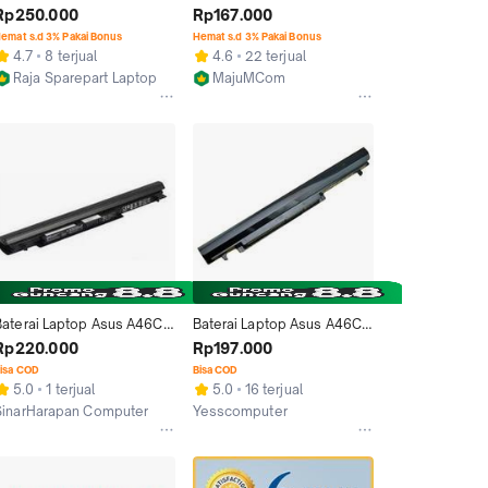
A46CB A46CM K46CB 
A46CB A46CM K46CB 
Rp250.000
Rp167.000
K46CM S46C S46CM A41-
K46CM S46C S46CM A41-
emat s.d 3% Pakai Bonus
Hemat s.d 3% Pakai Bonus
K56
K56
4.7
8 terjual
4.6
22 terjual
k
Raja Sparepart Laptop
MajuMCom
Jakarta Barat
Medan
Baterai Laptop Asus A46CA 
Baterai Laptop Asus A46C 
A46CB A46C A46 K46CA 
A46CB A46CM K46CB 
Rp220.000
Rp197.000
K46CB K46CM A32-K56 
K46CM S46C S46CM A41-
isa COD
Bisa COD
ORI
K56
5.0
1 terjual
5.0
16 terjual
SinarHarapan Computer
Yesscomputer
Jakarta Pusat
Jakarta Pusat