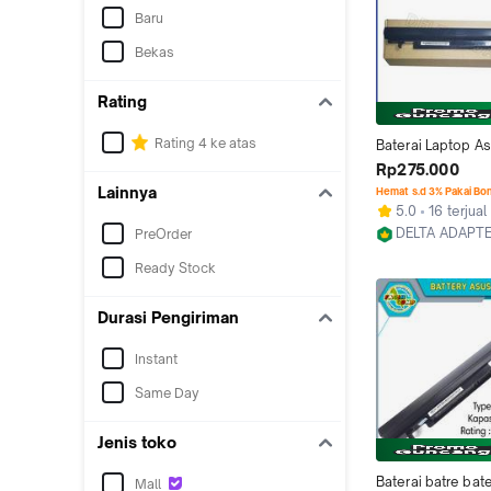
Baru
Bekas
Rating
Rating 4 ke atas
Baterai Laptop A
A46CB A46CM K4
Rp275.000
K46CM S46C S46
Lainnya
Hemat s.d 3% Pakai Bo
K56
5.0
16 terjual
DELTA ADAPT
PreOrder
Jakarta Barat
Ready Stock
Durasi Pengiriman
Instant
Same Day
Jenis toko
Baterai batre bate
Mall