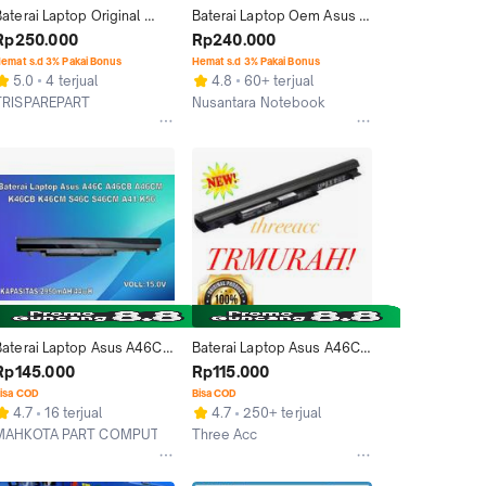
aterai Laptop Original 
Baterai Laptop Oem Asus 
Asus K46 K46C K56 A56 
A46 A56 A46C K46 K56 
Rp250.000
Rp240.000
A46C A46CB A46CM A41-
VivoBook S505 / A41-K56
emat s.d 3% Pakai Bonus
Hemat s.d 3% Pakai Bonus
K56
5.0
4 terjual
4.8
60+ terjual
TRISPAREPART
Nusantara Notebook
akarta Barat
Surabaya
Baterai Laptop Asus A46C 
Baterai Laptop Asus A46C - 
A46CB A46CM K46CB 
A56 - K46 - K56 - S40 -
Rp145.000
Rp115.000
K46CM S46C S46CM A41-
S405 Series Original
isa COD
Bisa COD
K56
4.7
16 terjual
4.7
250+ terjual
MAHKOTA PART COMPUTER
Three Acc
Jakarta Pusat
Jakarta Utara