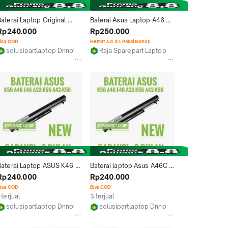
aterai Laptop Original 
Baterai Asus Laptop A46 
Asus A46 A46C A56 
A46C A46CA A46CB 
Rp240.000
Rp250.000
Vivoboon S105 / A32-K56 
A46CM A46 K46CA K46CB 
isa COD
Hemat s.d 3% Pakai Bonus
Batre
K46CM
k
solusipartlaptop Dnnotebook
Raja Sparepart Laptop
Tangerang
Jakarta Barat
Baterai Laptop ASUS K46 
Baterai laptop Asus A46C 
K46C K56 A42 A56 A46C 
A46CA A46CB A46CM A46 
Rp240.000
Rp240.000
A46CB A46CM A41-K56 
K46CA K46CB K46CM 
isa COD
Bisa COD
Batre
Batre
 terjual
3 terjual
solusipartlaptop Dnnotebook
solusipartlaptop Dnnotebook
Tangerang
Tangerang