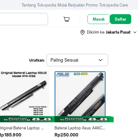
Tentang Tokopedia
Mulai Berjualan
Promo
Tokopedia Care
Masuk
Daftar
Dikirim ke
Jakarta Pusat
Paling Sesuai
Urutkan:
riginal Baterai Laptop 
Baterai Laptop Asus A46C 
Asus A46 A46C A46CA 
A46CB A46CM K46CB 
Rp185.900
Rp250.000