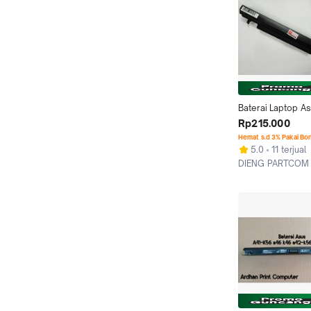
Baterai Laptop As
A46 A46C E46 A5
Rp215.000
B465 R405 R505 
Hemat s.d 3% Pakai Bo
S505
5.0
11 terjual
DIENG PARTCOM
Jakarta Pusat