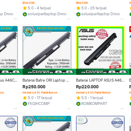
ies Batre
K46CM S46C S46CM A41-
A46CB A46CM A41-K56 ORI
Bisa COD
Bisa COD
H
K56 Bergaransi
5.0
4 terjual
5.0
25 terjual
top Dnnotebook
solusipartlaptop Dnnotebook
solusipartlaptop Dnnoteboo
Tangerang
Tangerang
us A46C - 
Baterai Batre ORI Laptop 
Baterai LAPTOP ASUS A46C 
B
 S40 -
Asus A41-K56 A46 A46C 
A46CB A46CM k46CB 
Rp250.000
Rp220.000
nal
A46CA A46CB A46CM 
K46CM S46CM S46C 
nus
Hemat s.d 3% Pakai Bonus
Hemat s.d 3% Pakai Bonus
H
A46V
ORIGINAL
5.0
17 terjual
5.0
1 terjual
FAQIHCOMP
ROMKOMPART
Jakarta Barat
Jakarta Barat