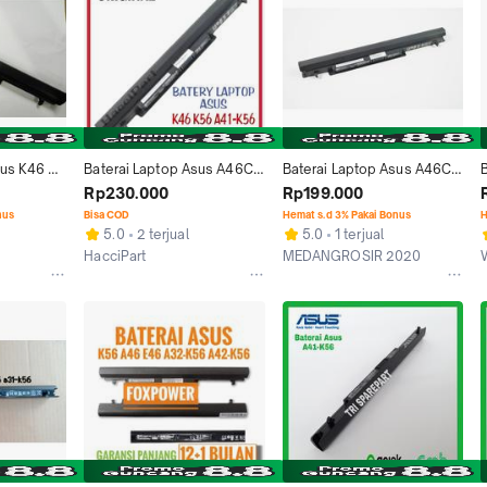
us K46 
Baterai Laptop Asus A46CA 
Baterai Laptop Asus A46C 
6 P56 
A46CB A46CM A46C A46 
A46CB A46CM K46CB 
Rp230.000
Rp199.000
V505 
K46 K46CA K46CB A41-K56
K46CM S46C S46CM A41-
nus
Bisa COD
Hemat s.d 3% Pakai Bonus
H
K56
5.0
2 terjual
5.0
1 terjual
HacciPart
MEDANGROSIR 2020
Jakarta Barat
Medan