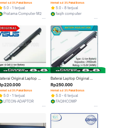
A46CB A46CM A46 K46CA 
K46CM S46C S46CM A41-
emat s.d 3% Pakai Bonus
Hemat s.d 3% Pakai Bonus
K46CB K46CM A56 A41-
K56
5.0
1 terjual
5.0
8 terjual
K56
k
Pratama Computer M2M
faqih computer
Jakarta Pusat
Jakarta Barat
aterai Original Laptop 
Baterai Laptop Original 
Asus A46C A46CB A46CM 
ASUS K46 K46C K56 A56 
Rp220.000
Rp250.000
K46CB K46CM S46C 
A46C A46CB A46CM A41-
emat s.d 3% Pakai Bonus
Hemat s.d 3% Pakai Bonus
S46CM
K56
5.0
1 terjual
5.0
6 terjual
LITEON-ADAPTOR
FAQIHCOMP
Jakarta Barat
Jakarta Barat