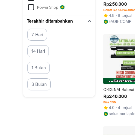
Original Laptop A
Rp250.000
Power Shop
A46 A46CB A46V
Hemat s.d 3% Pakai Bo
4.8
8 terjual
Terakhir ditambahkan
FAQIHCOMP
Jakarta Barat
7 Hari
14 Hari
1 Bulan
3 Bulan
ORIGINAL Baterai 
ASUS K46 K46C K
Rp240.000
A46C A46CB A46
Bisa COD
K56 New
4.0
4 terjual
solusipartlap
Tangerang