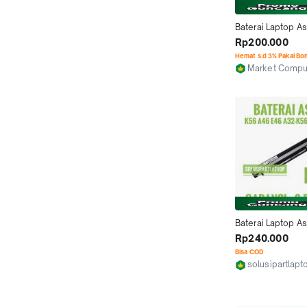
Baterai Laptop As
A46C A46CA A46
Rp200.000
A46CM R405 R40
Hemat s.d 3% Pakai Bo
ORIGINAL
Market Comp
Jakarta Pusat
Baterai Laptop As
A56 - K46 - K56 -
Rp240.000
S405 Batre Lapt
Bisa COD
solusipartlap
Tangerang