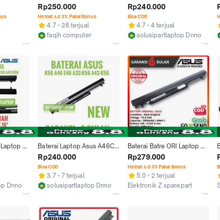
sus A46C 
A46C A46CB A46CM 
Asus A46C - A56 - K46 - 
Rp250.000
Rp240.000
 A46CA
K46CB K46CM S46C 
K56 - S40 -S405 Series 
nus
Hemat s.d 3% Pakai Bonus
Bisa COD
H
S46CM
New
4.7
28 terjual
4.7
4 terjual
faqih computer
solusipartlaptop Dnnoteboo
Jakarta Barat
Tangerang
Laptop 
Baterai Laptop Asus A46C 
Baterai Batre ORI Laptop 
56 A56 
A46CB A46CM K46CB 
Asus A41-K56 A46 A46C 
Rp240.000
Rp279.000
CM A41-
K46CM S46C S46CM A41-
A46CA A46CB A46CM 
Bisa COD
Hemat s.d 3% Pakai Bonus
B
K56
A46V
3.7
7 terjual
5.0
2 terjual
top Dnnotebook
solusipartlaptop Dnnotebook
Elektronik Z sparepart
Tangerang
Bandung