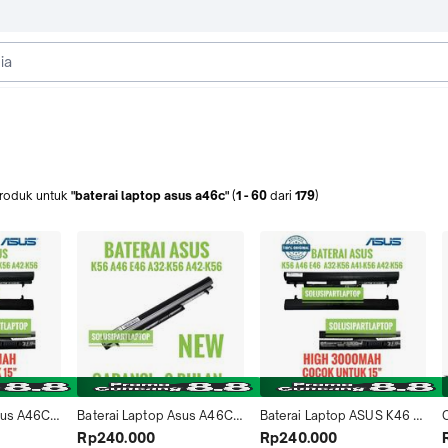
roduk
untuk
"baterai laptop asus a46c"
(
1
-
60
dari
179
)
us A46C - 
Baterai Laptop Asus A46C 
Baterai Laptop ASUS K46 
O
 S40 -
A46CB A46CM K46CB 
K46C K56 A56 A46C 
Rp240.000
Rp240.000