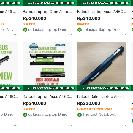
us A46 
Baterai Laptop Oem Asus 
Baterai Laptop Asus A46C - 
B
CB 
A46 A56 A46C K46 K56 
A56 - K46 - K56 - S40 -
Rp240.000
Rp240.000
5CA 
VivoBook S505 / A41-K56 
S405 Series ORI
nus
Bisa COD
Bisa COD
B
New
uter_NEW
solusipartlaptop Dnnotebook
solusipartlaptop Dnnoteboo
Tangerang
Tangerang
us A46C - 
Baterai Laptop Asus A46C - 
Baterai Batre Laptop Asus 
 S40 -
A56 - K46 - K56 - S40 -
A46CA A46CB A46CM 
Rp240.000
Rp250.000
op
S405 Series Original 
A46C A46 K46CA K46CB 
Bisa COD
Hemat s.d 3% Pakai Bonus
B
Bergaransi
K46CM
top Dnnotebook
solusipartlaptop Dnnotebook
The Last Notebook
1
Tangerang
Jakarta Pusat