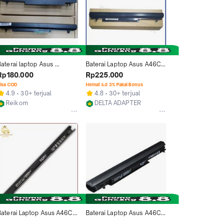
aterai laptop Asus 
Baterai Laptop Asus A46C 
A46,A46c,A46ca,A46cm,A4
A46CB A46CM K46CB 
Rp180.000
Rp225.000
e 
K46CM S46C S46CM 
isa COD
Hemat s.d 3% Pakai Bonus
A46sv,A56,A56c,A56ca,K4
ORIGINAL
4.9
30+ terjual
4.8
30+ terjual
6
Reikom
DELTA ADAPTER
Jakarta Pusat
Jakarta Barat
Baterai Laptop Asus A46C 
Baterai Laptop Asus A46C 