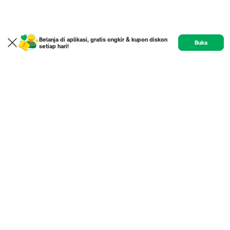
Belanja di aplikasi, gratis ongkir & kupon diskon
Buka
setiap hari!