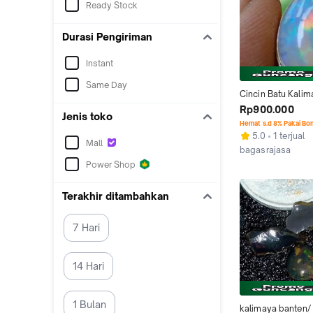
Ready Stock
Durasi Pengiriman
Instant
Same Day
Cincin Batu Kalim
Banten/ Black Opal
Rp900.000
Jenis toko
Natural Kembang 
Hemat s.d 8% Pakai Bo
Kualitas Super
5.0
1 terjual
Mall
bagasrajasa
Kab. Rembang
Power Shop
Terakhir ditambahkan
7 Hari
14 Hari
1 Bulan
kalimaya banten/ 