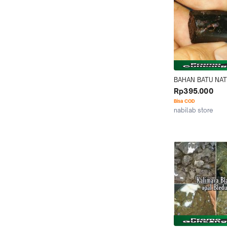
pancawarna giok h
sulaiman akik ga
BAHAN BATU NAT
KALIMAYA BLACK 
Rp395.000
BANTEN ASLI
Bisa COD
nabilab store
Jakarta Timur