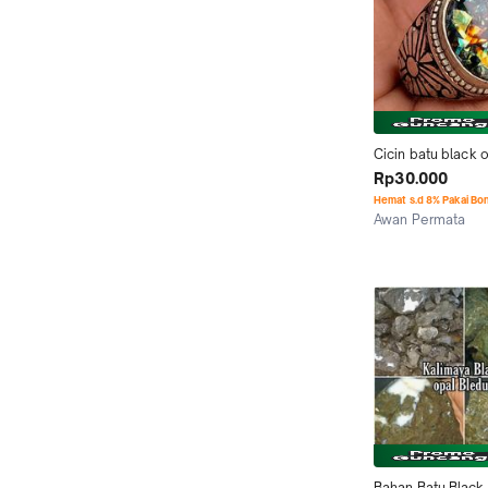
Cicin batu black o
kalimaya banten 
Rp30.000
full jarong pelang
Hemat s.d 8% Pakai Bo
Awan Permata
Semarang
Bahan Batu Black 