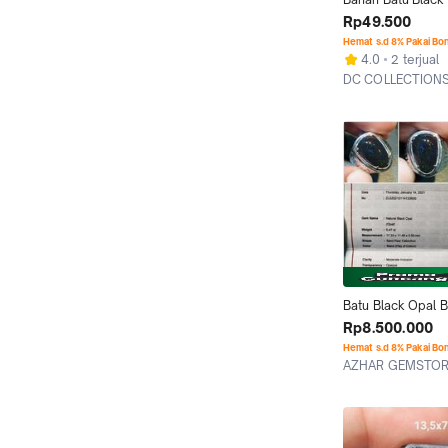
Kalimaya Bledug 
Rp49.500
MAJA BANTEN Bak
Hemat s.d 8% Pakai Bo
4.0
2 terjual
DC COLLECTIONS
Bogor
Batu Black Opal B
Indonesia Kalimay
Rp8.500.000
Jarong 5.47 crt
Hemat s.d 8% Pakai Bo
AZHAR GEMSTO
Jakarta Timur