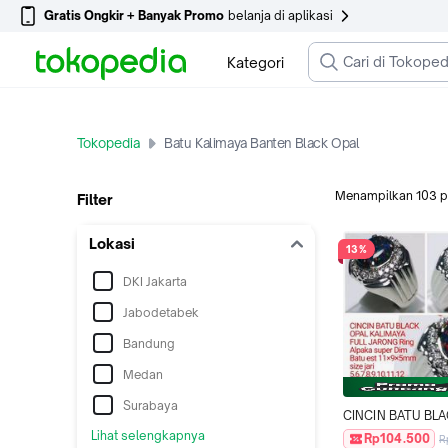
Gratis Ongkir + Banyak Promo
belanja di aplikasi
Kategori
Tokopedia
Batu Kalimaya Banten Black Opal
Menampilkan
103
p
Filter
Lokasi
13%
DKI Jakarta
Jabodetabek
Bandung
Medan
Surabaya
CINCIN BATU BLA
KALIMAYA BANTEN
Lihat selengkapnya
Rp104.500
R