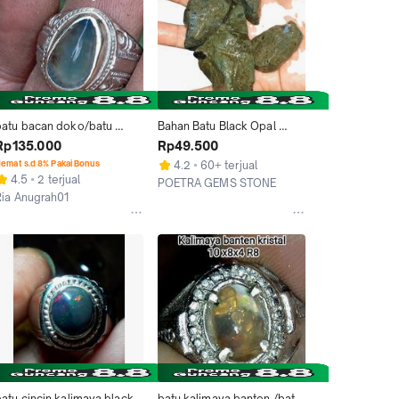
batu bacan doko/batu 
Bahan Batu Black Opal 
giok/batu black opal 
Kalimaya Bledug Boulder 
Rp135.000
Rp49.500
banten /kalimaya banten 
MAJA BANTEN Bakat Jarong
emat s.d 8% Pakai Bonus
4.2
60+ terjual
/batu akik
4.5
2 terjual
POETRA GEMS STONE
Ria Anugrah01
Bogor
Bandung
atu cincin kalimaya black 
batu kalimaya banten /batu 