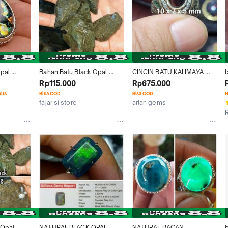
pal 
Bahan Batu Black Opal 
CINCIN BATU KALIMAYA 
sempur RS 
Kalimaya Bledug Boulder 
BANTEN BLACK OPAL KOPI
Rp115.000
Rp675.000
i
MAJA BANTEN Bakat Jarong 
nus
Bisa COD
Bisa COD
H
Termurah
fajar si store
arlan gems
Jakarta Timur
Jakarta Barat
Opal 
NATURAL BLACK OPAL 
NATURAL BACAN 
b