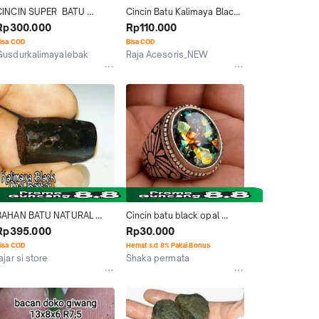
CINCIN SUPER  BATU 
Cincin Batu Kalimaya Black 
KALIMAYA BLACK OPAL 
Opal Banten Full Jarong
Rp300.000
Rp110.000
SEMPUR ASLI BANTEN
isa COD
Bisa COD
Gusdurkalimayalebak
Raja Acesoris_NEW
Kab. Lebak
Kab. Jepara
BAHAN BATU NATURAL 
Cincin batu black opal 
KALIMAYA BLACK OPAL 
kalimaya banten jarong full 
Rp395.000
Rp30.000
BANTEN ASLI
ring ukir
isa COD
Hemat s.d 8% Pakai Bonus
ajar si store
Shaka permata
Jakarta Timur
Semarang