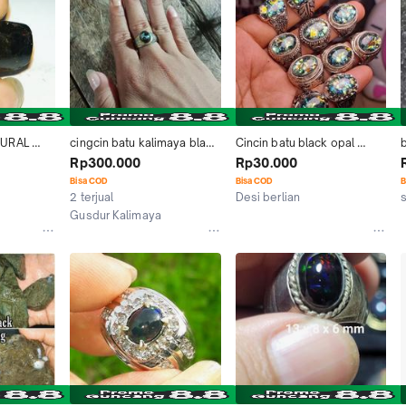
ijau solar 
mbar
h
URAL 
cingcin batu kalimaya black 
Cincin batu black opal 
OPAL 
opal sempur natural ring 
kalimaya banten sempur RS 
Rp300.000
Rp30.000
nya ring titanium, asli 
full jarong pelangi
Bisa COD
Bisa COD
B
banten bisa (cod)
2 terjual
Desi berlian
Semarang
Gusdur Kalimaya
Kab. Lebak