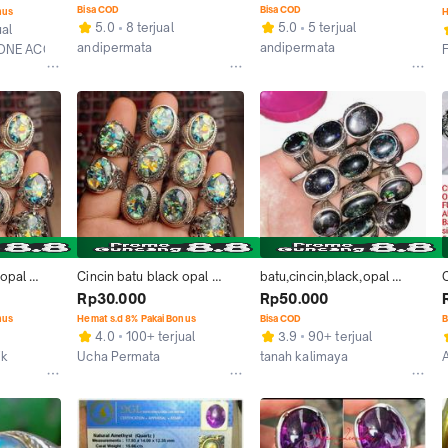
Full Jarong Dm 8×6
Full Jarong Dm 8×6
Bisa COD
Bisa COD
nus
H
5.0
8 terjual
5.0
5 terjual
ual
andipermata
andipermata
ONE ACCECORIES
Kab. Jepara
Kab. Jepara
opal 
Cincin batu black opal 
batu,cincin,black,opal 
sempur RS 
kalimaya banten sempur RS 
kalimaya banten
Rp30.000
Rp50.000
i
full jarong pelangi
nus
Hemat s.d 8% Pakai Bonus
Bisa COD
B
4.0
100+ terjual
3.9
90+ terjual
ik
Ucha Permata
tanah kalimaya
Semarang
Kab. Lebak