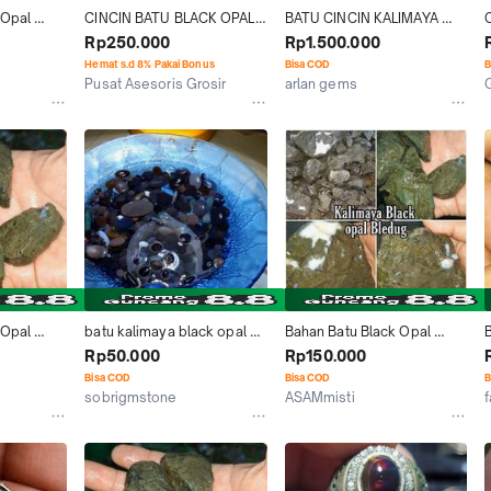
Opal 
CINCIN BATU BLACK OPAL 
BATU CINCIN KALIMAYA 
Boulder 
BANTEN KALIMAYA SIZE 
BANTEN BLACK OPAL
Rp250.000
Rp1.500.000
at Jarong 
KANTORAN
Hemat s.d 8% Pakai Bonus
Bisa COD
B
Pusat Asesoris Grosir
arlan gems
Jakarta Timur
Jakarta Barat
Opal 
batu kalimaya black opal 
Bahan Batu Black Opal 
Boulder 
nagutal banten
Kalimaya Bledug Boulder 
Rp50.000
Rp150.000
at Jarong 
MAJA BANTEN Bakat Jarong 
Bisa COD
Bisa COD
B
Termurah
sobrigmstone
ASAMmisti
f
Serang
Jakarta Barat