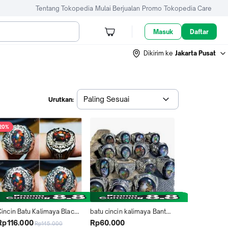
Tentang Tokopedia
Mulai Berjualan
Promo
Tokopedia Care
Masuk
Daftar
Dikirim ke
Jakarta Pusat
Paling Sesuai
Urutkan:
20%
Cincin Batu Kalimaya Black 
batu cincin kalimaya Banten 
Opal Banten
black Opal Sempur
Rp116.000
Rp60.000
Rp145.000