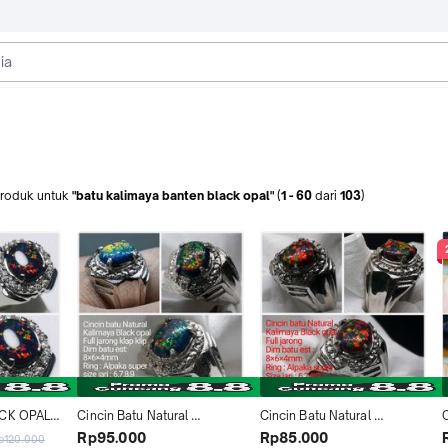
roduk
untuk
"batu kalimaya banten black opal"
(
1
-
60
dari
103
)
CK OPAL 
Cincin Batu Natural 
Cincin Batu Natural 
  FULL 
Kalimaya Banten Black Opal 
Kalimaya Banten Black Opal 
Rp95.000
Rp85.000
p120.000