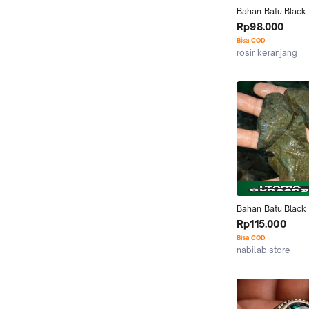
Bahan Batu Black 
Kalimaya Bledug 
Rp98.000
MAJA BANTEN Bak
Bisa COD
Termurah
rosir keranjang
Kab. Bandung
Bahan Batu Black 
Kalimaya Bledug 
Rp115.000
MAJA BANTEN Bak
Bisa COD
Termurah
nabilab store
Jakarta Timur