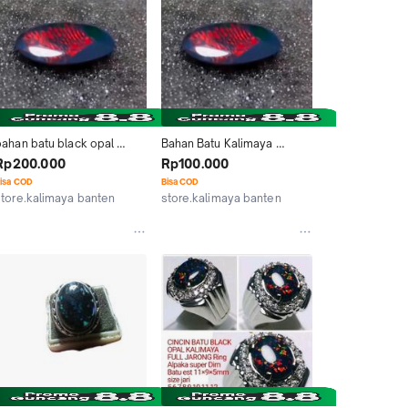
banten pancawarna giok 
ijau solar sulaiman akik 
gambar
bahan batu black opal 
Bahan Batu Kalimaya 
sempur kalimaya banten
Banten Istimewa - Black 
Rp200.000
Rp100.000
Opal
isa COD
Bisa COD
store.kalimaya banten
store.kalimaya banten
Kab. Bogor
Kab. Bogor