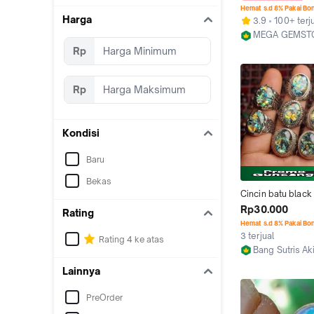
JARONG MEWAH
Hemat s.d 8% Pakai Bo
Harga
3.9
100+ terj
MEGA GEMST
Kab. Jepara
Rp
Rp
Kondisi
Baru
Bekas
Cincin batu black 
kalimaya banten 
Rp30.000
Rating
full jarong pelang
Hemat s.d 8% Pakai Bo
3 terjual
Rating 4 ke atas
Bang Sutris Ak
Semarang
Lainnya
PreOrder