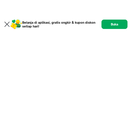
Belanja di aplikasi, gratis ongkir & kupon diskon
Buka
setiap hari!