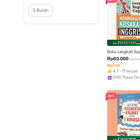
3 Bulan
Buku Langkah Sup
Meningkatkan Kos
Rp60.000
Rp75.
Inggris - Saufa
Bisa COD
4.7
11 terjual
DIVA Press Gr
Kab. Bantul
20%