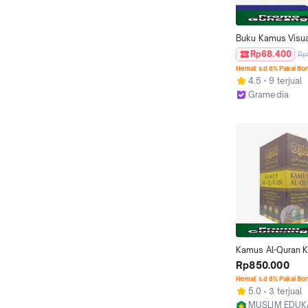
Buku Kamus Visual
Kosakata Bahasa 
Rp68.400
Rp
Hemat s.d 8% Pakai Bo
4.5
9 terjual
Gramedia
Jakarta Timur
Kamus Al-Quran K
SET Isi 3 Buku Pe
Rp850.000
Lengkap Makna K
Hemat s.d 8% Pakai Bo
Asing Gharib dal
5.0
3 terjual
MUSLIM EDUK