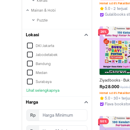
Kertas
Multilingual deng
Hemat s.d 8% Pakai Bo
kartu untuk Anak
5.0
2 terjual
Mainan & Hobi
Gulalibooks s
Kab. Bandung
Puzzle
26%
Lokasi
DKI Jakarta
Jabodetabek
Bandung
Medan
Ziyadbooks - Buku
Surabaya
Pintar Pertamaku -
Rp28.000
Rp38.
Lihat selengkapnya
150 Kosakata  Bili
Hemat s.d 8% Pakai Bo
Anak Usia Dini
5.0
30+ terju
Harga
Flava booksto
Kab. Sukoharj
Rp
50%