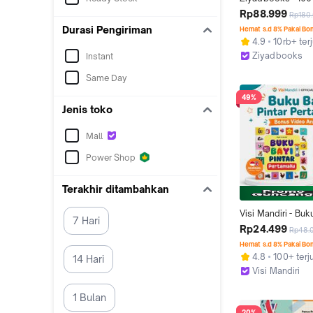
Pertamaku Board
Rp88.999
Rp180
Bilingual Kosakat
Durasi Pengiriman
Hemat s.d 8% Pakai Bo
Speechdelay - Buk
4.9
10rb+ terj
Tahun Ukuran Besa
Ziyadbooks
Instant
cm Full Ilustrasi Re
Surakarta
Aman untuk Anak
Same Day
49%
Jenis toko
Mall
Power Shop
Terakhir ditambahkan
Visi Mandiri - Buku
7 Hari
Pintar Pertamaku -
Rp24.499
Rp48.
Books Buku Bayi 
Hemat s.d 8% Pakai Bo
Anak 0 1 2 Tahun 
4.8
100+ terj
14 Hari
Pengenalan Kosak
Visi Mandiri
Cegah Speechde
Surakarta
1 Bulan
20%