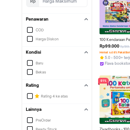
Rp
Penawaran
COD
Harga Diskon
100 Kendaraan Pe
Buku Kosakata Bal
Rp99.000
Rp199
Mengenal Kendar
Kondisi
Hemat s.d 8% Pakai Bo
Seluruh Dunia - Bil
5.0
500+ terj
Indonesia Inggris -
Baru
Flava booksto
Ziyadbooks
Kab. Sukoharj
Bekas
51%
Rating
Rating 4 ke atas
Lainnya
PreOrder
Ready Stock
Ziyadbooks - 100 