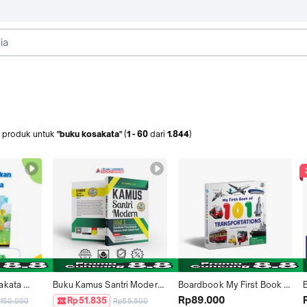
produk
untuk
"buku kosakata"
(
1
-
60
dari
1.844
)
kata 
Buku Kamus Santri Modern 
Boardbook My First Book 
Bersuara 
Jilid 1 : Kosakata 
of 101 (Buku Kosakata) - 
B
Rp89.000
Rp51.835
150.000
Rp55.500