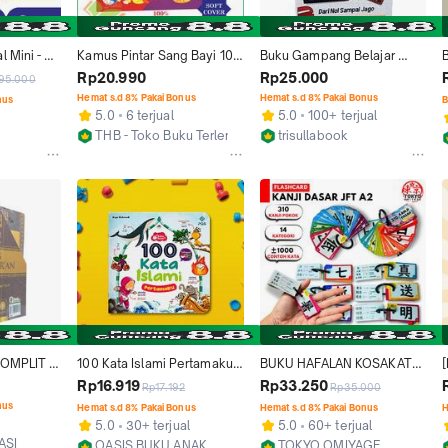
 Mini - 
Kamus Pintar Sang Bayi 100 
Buku Gampang Belajar 
Inggris
KATA PERTAMAKU Full 
Bahasa Inggris All In 1 Untuk 
Rp20.990
Rp25.000
95.000
Color Kosakata 3 Bahasa 
Pemula Dengan Contoh 
Hemat s.d 8% Pakai Bonus
Hemat s.d 8% Pakai Bonus
nus
B
Buku Anak Usia 1+ Media 
Kalimat Praktis Kosakata 
5.0
6 terjual
5.0
100+ terjual
Sholih
Dasar & Tips Belajar Efektif 
t
THB - Toko Buku Terlengkap
trisullabook
Kamus Mini
Jakarta Timur
Kab. Bekasi
OMPLIT 1 
100 Kata Islami Pertamaku - 
BUKU HAFALAN KOSAKATA 
njelasan 
Belajar Kosakata Anak - 
/ FLASHCARD JFT BASIC A2
Rp16.919
Rp33.250
Rp17.192
Rp35.000
osakata 
Buku Bayi - Stimulus Otak 
nus
Hemat s.d 8% Pakai Bonus
Hemat s.d 8% Pakai Bonus
H
am AlQuran
Anak - Stimulus Anak
5.0
30+ terjual
5.0
60+ terjual
ASI
OASIS BUKU ANAK
TOKYO OMIYAGE