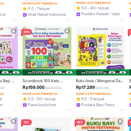
an Kartu-
Percakakapan Bahasa Arab 
[Pustaka Hulwah x Mizan]
Hemat s.d 8% Pakai Bonus
nus
Hemat s.d 8% Pakai Bonus
H
Sehari-hari - A.R. Shohibul 
5.0
40+ terjual
5.0
1 terjual
Ulum - Anak Hebat 
Pustaka Hulwah - Islamic Bo
tore
Anak Hebat Indonesia
Indonesia
Bandung
Yogyakarta
36%
 Bayi 
Soundbook 100 Kata 
Buku Anak / Mengenal Dan 
 Stimulasi 
Pertamaku My First Baby 
Menulis 500+ Kosakata 
Rp159.000
Rp17.289
000
Rp250.000
Rp17.480
ngual 
Soundbook Buku Bayi 
Indonesia - Inggris Untuk 
nus
Hemat s.d 8% Pakai Bonus
Hemat s.d 8% Pakai Bonus
B
Audio Visual - Belajar 
PAUD/TK / NAWASENA
al
5.0
50+ terjual
5.0
5 terjual
Kosakata dengan Suara & 
re
Flava bookstore
Pustaka Baru Press
Gambar Hardcover 
o
Kab. Sukoharjo
Kab. Bantul
Premium || Buku Bersuara 
Bayi Cegah Speech Delay - 
12%
45%
Ziyadbooks