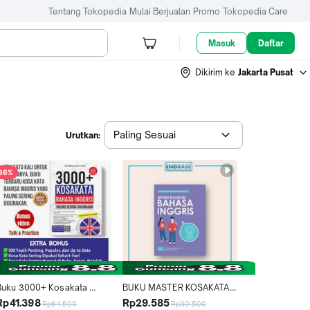
Tentang Tokopedia
Mulai Berjualan
Promo
Tokopedia Care
Masuk
Daftar
Dikirim ke
Jakarta Pusat
Paling Sesuai
Urutkan:
36%
Buku 3000+ Kosakata 
BUKU MASTER KOSAKATA 
ahasa Inggris Paling 
BAHASA INGGRIS - 
Rp41.398
Rp29.585
Rp64.500
Rp30.500