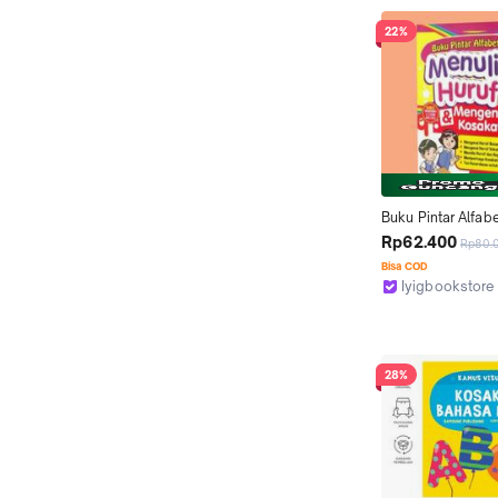
22%
Buku Pintar Alfabe
Menulis Huruf Dan
Rp62.400
Rp80.
Mengenal Kosaka
Bisa COD
Iyigbookstore
Kab. Bantul
28%