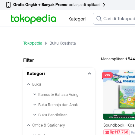
Gratis Ongkir + Banyak Promo
belanja di aplikasi
Kategori
Tokopedia
Buku Kosakata
Menampilkan
1.844
Filter
Kategori
21%
Buku
Kamus & Bahasa Asing
Buku Remaja dan Anak
Buku Pendidikan
Office & Stationery
Soundbook - Kosa
Pertamaku, Buku 
Rp117.768
Rp