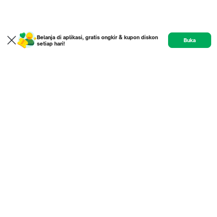
Belanja di aplikasi, gratis ongkir & kupon diskon
Buka
setiap hari!