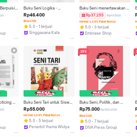
Berpuisi 
Buku Seni Logika - 
Buku Seni menertawakan 
- 
Muhammad Nur Ibrahimi - 
beban hidup - Embrase
d
Rp46.400
Rp37.255
00
Rp41.500
Ircisod
Bisa COD
Hemat s.d 8% Pakai Bonus
H
5.0
1 terjual
5.0
3 terjual
Singgasana Kata
oup
Embrase Shop
Kab. Bantul
Yogyakarta
25%
ticing 
Buku Seni Tari untuk Siswa 
Buku Seni, Politik, dan 
nspirasi 
SMA-MA/SMK-MAK Kelas X
Pembebasan - Ircisod
O
Rp55.000
Rp75.000
000
Rp100.000
ativitas 
M
Hemat s.d 8% Pakai Bonus
Bisa COD
H
am 
5.0
5 terjual
5.0
7 terjual
ari) - 
Penerbit Yrama Widya Official
oup
DIVA Press Group
VA Press
Kab. Bandung
Kab. Bantul