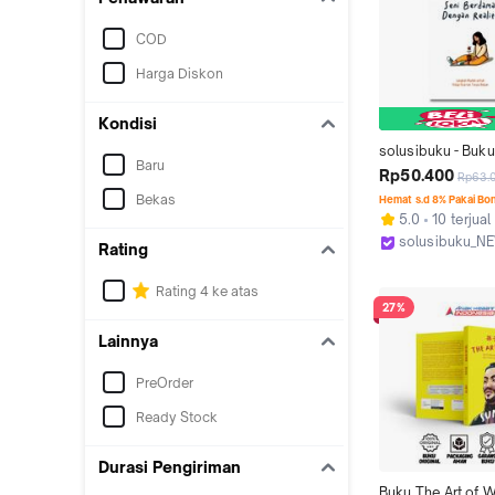
COD
Harga Diskon
Kondisi
solusibuku - Buku
Baru
Berdamai Dengan 
Rp50.400
Rp63.
(C-Klik Media)
Bekas
Hemat s.d 8% Pakai Bo
5.0
10 terjual
solusibuku_N
Rating
Kab. Sleman
Rating 4 ke atas
27%
Lainnya
PreOrder
Ready Stock
Durasi Pengiriman
Buku The Art of Wa