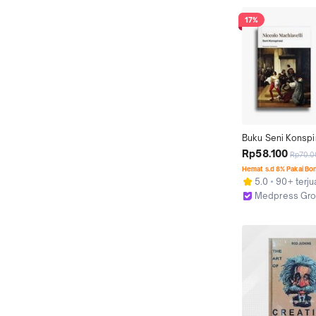
17%
Buku Seni Konspira
Niccolo Machiavel
Rp58.100
Rp70.0
Hemat s.d 8% Pakai Bo
5.0
90+ terju
Medpress Gr
Kab. Sleman