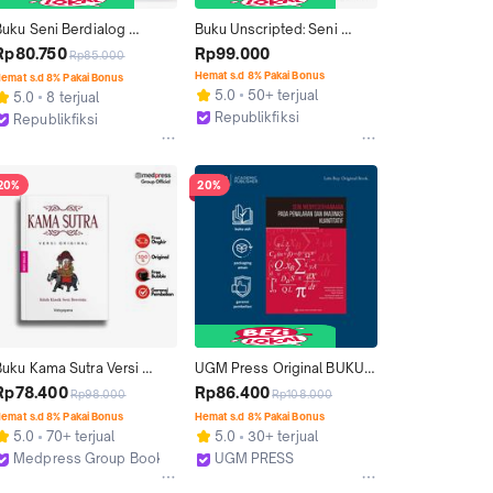
Buku Seni Berdialog 
Buku Unscripted: Seni 
engan Diri Sendiri - Dr. 
Merayakan Salah Langkah - 
Rp80.750
Rp99.000
Rp85.000
Muhammad Ibrahim - Qaf
Farhan - Bukune
Hemat s.d 8% Pakai Bonus
emat s.d 8% Pakai Bonus
5.0
50+ terjual
5.0
8 terjual
Republikfiksi
Republikfiksi
Jakarta Selatan
Jakarta Selatan
20%
20%
Buku Kama Sutra Versi 
UGM Press Original BUKU 
riginal Kitab Klasik Seni 
SENI MENYEDERHANAKAN 
Rp78.400
Rp86.400
Rp98.000
Rp108.000
encinta Disertasi Ilustrasi 
PADA PENALARAN DAN 
emat s.d 8% Pakai Bonus
Hemat s.d 8% Pakai Bonus
Menarik
IMAJINASI KUANTITATIF
5.0
70+ terjual
5.0
30+ terjual
Medpress Group Bookshop
UGM PRESS
Kab. Sleman
Kab. Sleman