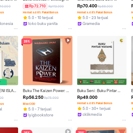
an dan 
Seni Mengubah Impian 
Menulis Fiksi untuk Pemula: 
Rp70.400
Rp72.710
40.000
Rp113.000
Rp88.000
ng - Sun 
Menjadi Kenyataan Berani 
Memahami Dasar dan 
nus
Hemat s.d 8% Pakai Bonus
Hemat s.d 8% Pakai Bonus
H
 Indonesia
untuk Bermimpi dan Beraksi 
Teknik Menulis Fiksi (N. Eka 
J
5.0
10 terjual
5.0
23 terjual
Self Improvement 
P)
donesia
toko buku yanita
Gramedia
Pengembangan Diri 
Semarang
Surabaya
Inspirasi
25%
NI ISLAM 
Buku The Kaizen Power: 
Buku Seni : Buku Pintar 
a, dan 
Menyingkap Falsafah dan 
Wayang
Rp56.250
Rp49.000
00
Rp75.000
uju Tuhan
Seni Kompetisi Bisnis 
Hemat s.d 8% Pakai Bonus
B
nus
Bisa COD
Orang Jepang - Masaaki 
P
5.0
30+ terjual
al
5.0
7 terjual
Imai
K
cklikmedia
Iyigbookstore
Kab. Sleman
Kab. Bantul
25%
20%