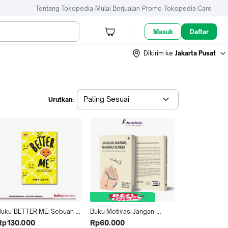
Tentang Tokopedia
Mulai Berjualan
Promo
Tokopedia Care
Masuk
Daftar
Dikirim ke
Jakarta Pusat
Paling Sesuai
Urutkan:
Buku BETTER ME: Sebuah 
Buku Motivasi Jangan 
eni untuk Menjadi Versi 
Marah Bagimu Surga - Seni 
Rp130.000
Rp60.000