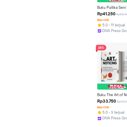
Buku Puitika Seni 
2025 - Aristoteles 
Rp41.250
Rp55.0
Basabasi
Bisa COD
5.0
11 terjual
DIVA Press Gr
Kab. Bantul
25%
Buku The Art of No
(Seni Menemukan I
Rp33.750
Rp45.
dan Melakukan Kre
Bisa COD
dari Hal Kecil dal
5.0
3 terjual
Kehidupan Sehari-h
DIVA Press Gr
Lathifah Edib - DI
Kab. Bantul