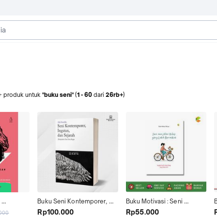
+
produk
untuk
"buku seni"
(
1
-
60
dari
26rb+
)
Buku Seni Kontemporer, 
Buku Motivasi : Seni 
CiSoD
Ingatan, dan Sejarah - Alia 
Menjalani Hidup Yang Lebih 
S
Rp100.000
Rp55.000
.000