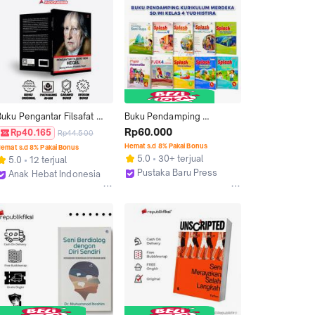
uku Pengantar Filsafat 
Buku Pendamping 
Seni Hegel - Bernard 
kurikulum merdeka SD Mi 
Rp60.000
Rp40.165
Rp44.500
Bosanquet - Anak Hebat 
Kelas 4 / Sinau Basa Jawa  / 
Hemat s.d 8% Pakai Bonus
emat s.d 8% Pakai Bonus
Indonesia
SPLASH Bahasa Indonesia / 
5.0
30+ terjual
5.0
12 terjual
Pancasila / Matematika / 
Pustaka Baru Press
Anak Hebat Indonesia
IPAS / PJOK / Kelas 4 SD/MI 
Kab. Bantul
Yogyakarta
/ Seni Rupa / YUDHISTIRA - 
YDS