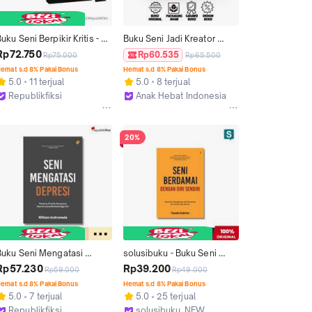
uku Seni Berpikir Kritis - 
Buku Seni Jadi Kreator 
Ibnu Sina - Turos Pustaka
Konten - Muhammad Nur 
Rp72.750
Rp60.535
Rp75.000
Rp65.500
Faizi - Anak Hebat 
emat s.d 8% Pakai Bonus
Hemat s.d 8% Pakai Bonus
Indonesia
5.0
11 terjual
5.0
8 terjual
Republikfiksi
Anak Hebat Indonesia
Jakarta Selatan
Yogyakarta
20%
Buku Seni Mengatasi 
solusibuku - Buku Seni 
epresi - William 
Berdamai Dengan Diri 
Rp57.230
Rp39.200
Rp59.000
Rp49.000
Andromeda - Bright 
Sendiri - Claudia Sabrina 
emat s.d 8% Pakai Bonus
Hemat s.d 8% Pakai Bonus
Publishing
(Bright Publisher)
5.0
7 terjual
5.0
25 terjual
Republikfiksi
solusibuku_NEW