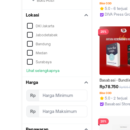
Buku Hobi
Bisa COD
5.0
6 terjual
DIVA Press Gr
Lokasi
Kab. Bantul
DKI Jakarta
25%
Jabodetabek
Bandung
Medan
Surabaya
Lihat selengkapnya
Basabasi - Bundli
Harga
Seni Argumen; Dar
Rp78.750
Rp105.
Taktik - Retorika L
Bisa COD
Rp
Farabi & Seni Ber
5.0
2 terjual
Schopenhauer - Fi
Basabasi Stor
Kab. Bantul
Rp
20%
Penawaran