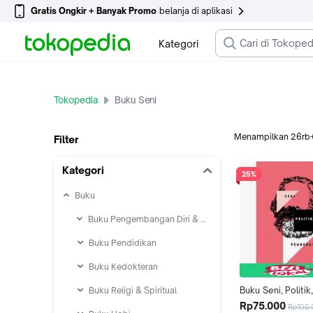
Gratis Ongkir + Banyak Promo
belanja di aplikasi
Kategori
Tokopedia
Buku Seni
Menampilkan
26rb
Filter
Kategori
25%
Buku
Buku Pengembangan Diri & Karir
Buku Pendidikan
Buku Kedokteran
Buku Religi & Spiritual
Buku Seni, Politik, 
Pembebasan - IR
Rp75.000
Rp100