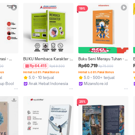
19%
si - 
BUKU Membaca Karakter : 
Buku Seni Merayu Tuhan - 
li
Seni Memahami Bagaimana 
MIZAN
Rp60.719
Rp64.415
00
Rp69.500
Rp75.000
Orang Lain Bertindak, 
nus
Hemat s.d 8% Pakai Bonus
Hemat s.d 8% Pakai Bonus
H
Berpikir, dan Merespons 
S
al
5.0
10 terjual
5.0
500+ terjual
Sesuatu -Hasna Wijayati
oup Bookshop
Anak Hebat Indonesia
Mizanstore.id
Yogyakarta
Depok
25%