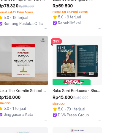
The Leader Who Had No 
Kebiasaan Buruk - Dewi 
Rp78.320
Rp59.500
Rp89.000
Title : Seni Memimpin Tanpa 
Indra P - Psikologi Corner
Hemat s.d 8% Pakai Bonus
emat s.d 8% Pakai Bonus
abatan - Robin - Bentang 
5.0
9 terjual
5.0
19 terjual
Pustaka
Republikfiksi
Bentang Pustaka Official
Jakarta Selatan
Depok
25%
Buku The Kremlin School of 
Buku Seni Berkuasa - Shang 
Negotiation: Seni Negosiasi 
Yang - Basabasi
Rp130.000
Rp45.000
Rp60.000
Mazhab Kremlin dari Urusan 
isa COD
Bisa COD
olitik, Bisnis, hingga 
5.0
1 terjual
5.0
70+ terjual
ehidupan Sehari-hari - Igor 
Singgasana Kata
DIVA Press Group
Ryzov - Alvabet
Kab. Bantul
Kab. Bantul