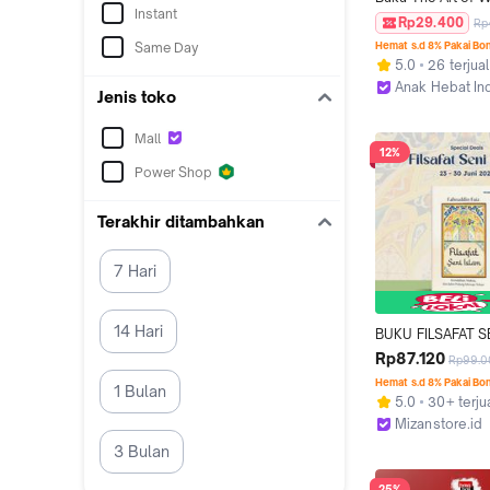
Instant
Menaklukkan Law
Rp29.400
Rp
Memperoleh Pelua
Same Day
Hemat s.d 8% Pakai Bo
Tzu - Anak Hebat
5.0
26 terjual
Anak Hebat In
Jenis toko
Yogyakarta
Mall
12%
Power Shop
Terakhir ditambahkan
7 Hari
14 Hari
BUKU FILSAFAT SE
- Keindahan, Makn
Rp87.120
Rp99.0
Jalan Pulang Men
Hemat s.d 8% Pakai Bo
1 Bulan
5.0
30+ terju
Mizanstore.id
Depok
3 Bulan
25%