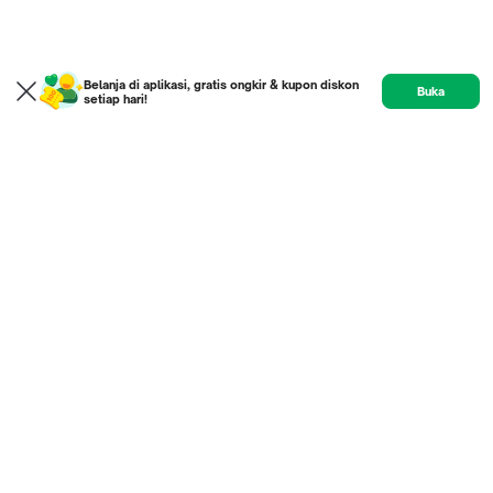
Belanja di aplikasi, gratis ongkir & kupon diskon
Buka
setiap hari!