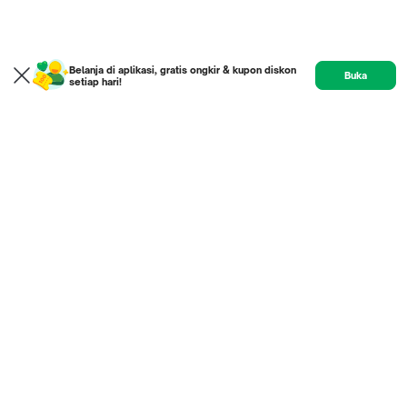
Belanja di aplikasi, gratis ongkir & kupon diskon
Buka
setiap hari!