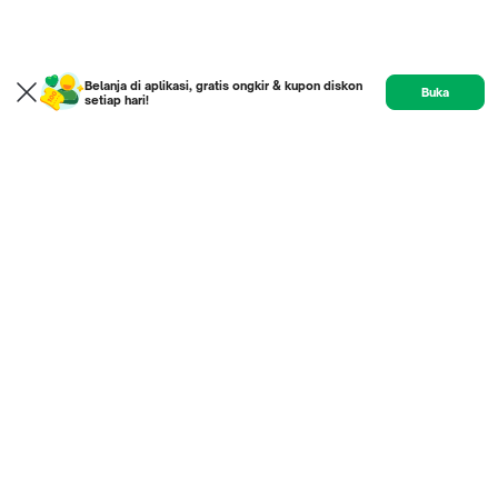
Belanja di aplikasi, gratis ongkir & kupon diskon
Buka
setiap hari!