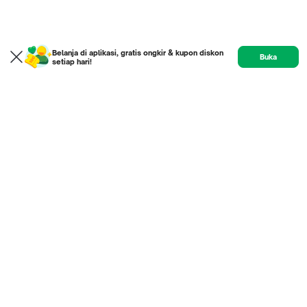
Belanja di aplikasi, gratis ongkir & kupon diskon
Buka
setiap hari!