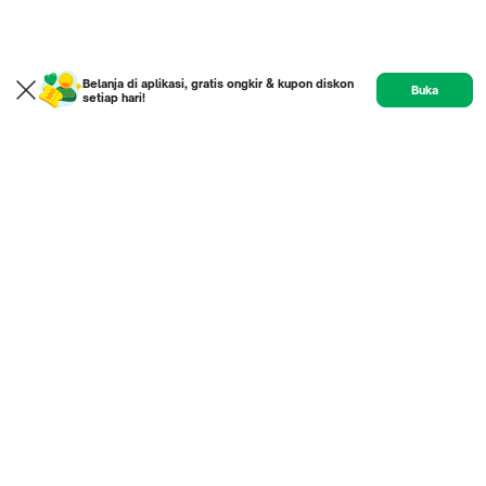
Belanja di aplikasi, gratis ongkir & kupon diskon
Buka
setiap hari!