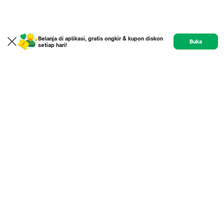
Belanja di aplikasi, gratis ongkir & kupon diskon
Buka
setiap hari!