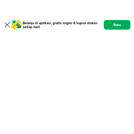
Belanja di aplikasi, gratis ongkir & kupon diskon
Buka
setiap hari!