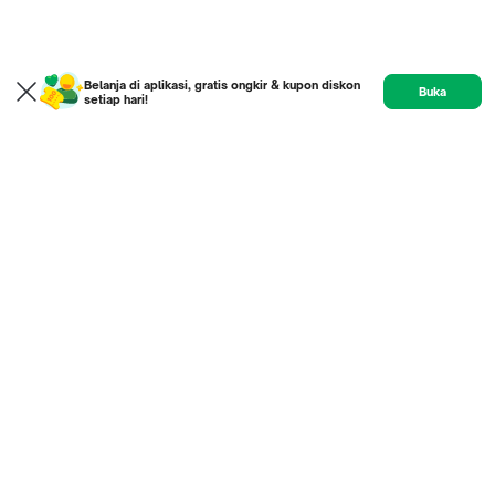
Belanja di aplikasi, gratis ongkir & kupon diskon
Buka
setiap hari!