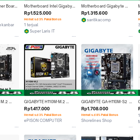
er Board 
Motherboard Intel Gigabyte 
Motherboard Gigabyte 
 LGA 1151 
H110M M.2 LGA 1151 DDR4 
H110M-M.2 | Intel LGA 1151 / 
Rp1.525.000
Rp1.315.600
Resmi
DDR4 / Micro-ATX
Hemat s.d 3% Pakai Bonus
santikacomp
H
ekanbaru
1 terjual
3
Bandung
Super Laris IT
Makassar
M.2 
GIGABYTE H110M-M.2 
GIGABYTE GA-H110M-S2  
 LGA 1151 
Motherboard Intel LGA 1151 
Motherboard H110 LGA 1151 
Rp1.417.000
Rp1.708.000
DDR4
i3 i5 i7 DDR4 32G
Hemat s.d 3% Pakai Bonus
Hemat s.d 8% Pakai Bonus
1
ePISON COMPUTER
Shorelines Shop
M
Yogyakarta
Depok