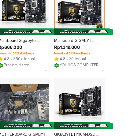
Mainboard Gigabyte 
Mainboard GIGABYTE 
H110M-S2 LGA 1151 DDR4
H110M-H DDR4 REV1.3 Intel 
Rp666.000
Rp1.319.000
H110 LGA 1151 mATX | GA-
emat s.d 3% Pakai Bonus
Hemat s.d 3% Pakai Bonus
H110M-H Motherboard
4.8
250+ terjual
4.8
29 terjual
Pracom Harco
YOUNGS COMPUTER
Jakarta Pusat
Kab. Sleman
MOTHERBOARD GIGABYTE 
GIGABYTE H110M-DS2 