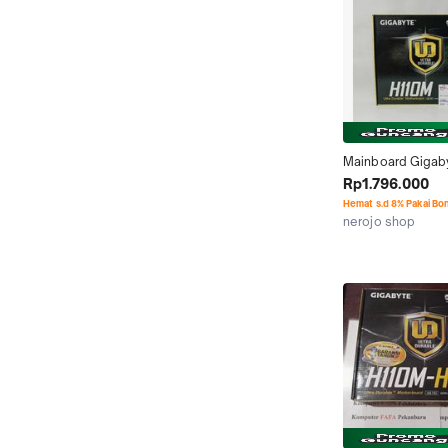
Mainboard Gigab
LGA 1151 DDR4
Rp1.796.000
Hemat s.d 8% Pakai Bo
nerojo shop
Jakarta Timur