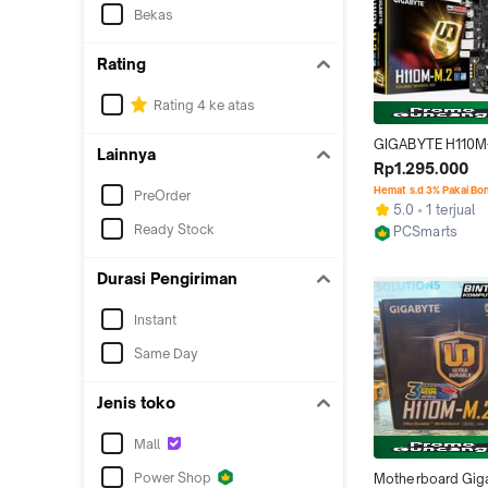
Bekas
Rating
Rating 4 ke atas
GIGABYTE H110M-M
Lainnya
LGA 1151 DDR4 - 
Rp1.295.000
MOTHERBOARD INT
Hemat s.d 3% Pakai Bo
PreOrder
DDR4 M.2
5.0
1 terjual
Ready Stock
PCSmarts
Surakarta
Durasi Pengiriman
Instant
Same Day
Jenis toko
Mall
Power Shop
Motherboard Giga