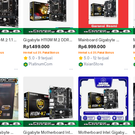
.2 1.1 
Gigabyte H110M M.2 DDR4 
Mainboard Gigabyte 
LGA 1151 Mainboard 
H110M-S2 LGA 1151 DDR4 - 
Rp1.499.000
Rp6.999.000
EL 1151 
Motherboard
Segel Box
nus
Hemat s.d 3% Pakai Bonus
Hemat s.d 3% Pakai Bonus
H
5.0
9 terjual
5.0
12 terjual
PlatinumCom
XsianStore
Jakarta Pusat
Bogor
byte 
Gigabyte Motherboard Intel 
Motherboard Intel Gigabyte 