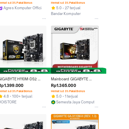
GA 1151 | Gen 7]
ONBOARD VGA HDMI GEN 
emat s.d 3% Pakai Bonus
Hemat s.d 3% Pakai Bonus
KE6-7 - GARANSI TOKO 1 
Agres Komputer Official
5.0
27 terjual
TAHUN
Jakarta Utara
Bandar Komputer
Jakarta Pusat
GIGABYTE H110M-DS2 
Mainboard GIGABYTE 
SOCKET LGA 1151 DDR4 
H110M-M2 DDR4 Intel H110 
Rp1.399.000
Rp1.365.000
MOTHERBOARD INTEL
LGA 1151 mATX | GA-H110M-
emat s.d 3% Pakai Bonus
Hemat s.d 3% Pakai Bonus
M2 Motherboard
4.8
100+ terjual
5.0
1 terjual
UOISTORE
Semesta Jaya Computer
Jakarta Pusat
Kab. Sleman