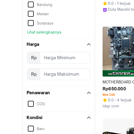
DDR4, PCIe Gen2.
5.0
1 terjual
Bandung
USB, m-ATX] I H1
Duta Mandiri 
Medan
Jakarta Pusat
Surabaya
Lihat selengkapnya
Harga
Rp
Rp
MOTHERBOARD G
GA H110M-HD2 LGA
Rp650.000
Penawaran
DDR4 ONBOARD
Bisa COD
5.0
4 terjual
COD
iday com
Jakarta Selatan
Kondisi
Baru