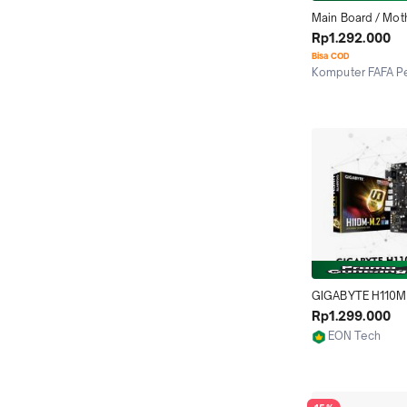
Main Board / Moth
Gigabyte H110M-H
Rp1.292.000
DDR4
Bisa COD
Komputer FAFA P
Pekanbaru
GIGABYTE H110M 
Motherboard Intel
Rp1.299.000
DDR4
EON Tech
Medan