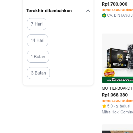
H110M-M.2 M-ATX 
Rp1.700.000
DDR4
Terakhir ditambahkan
Hemat s.d 3% Pakai Bo
CV. BINTANG
Samarinda
7 Hari
14 Hari
1 Bulan
3 Bulan
MOTHERBOARD H1
GIGABYTE H110M-
Rp1.068.380
1151 DDR4
Hemat s.d 3% Pakai Bo
5.0
2 terjual
Mitra Hoki Comin
Medan