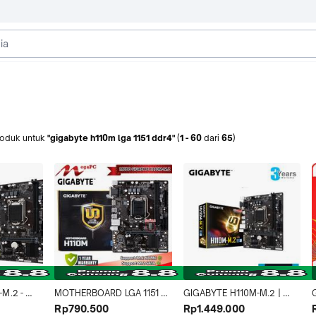
roduk
untuk
"gigabyte h110m lga 1151 ddr4"
(
1
-
60
dari
65
)
M.2 - 
MOTHERBOARD LGA 1151 
GIGABYTE H110M-M.2 | 
ntel H110, 
H110M GIGABYTE DS2 
Motherboard Intel H110 LGA 
Rp790.500
Rp1.449.000