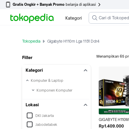
Gratis Ongkir + Banyak Promo
belanja di aplikasi
Kategori
Tokopedia
Gigabyte H110m Lga 1151 Ddr4
Menampilkan
65
p
Filter
Kategori
Komputer & Laptop
Komponen Komputer
Lokasi
DKI Jakarta
GIGABYTE H110M-
Jabodetabek
[Socket LGA 1151, I
Rp1.409.000