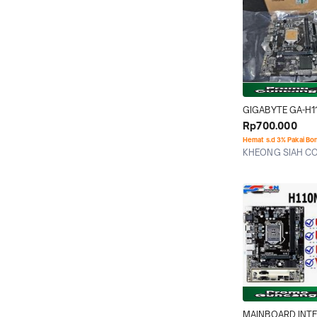
GIGABYTE GA-H11
Mainboard ddr4 1
Rp700.000
Hemat s.d 3% Pakai Bo
KHEONG SIAH C
Jakarta Barat
MAINBOARD INTEL 