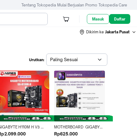
Tentang Tokopedia
Mulai Berjualan
Promo
Tokopedia Care
Masuk
Daftar
Dikirim ke
Jakarta Pusat
Paling Sesuai
Urutkan:
GIGABYTE H110M H V3 
MOTHERBOARD  GIGABYTE 
DDR4 Motherboard [mATX | 
H110M-HD2 LGA 1151 DDR4 
Rp2.099.000
Rp625.000