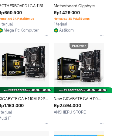
MOTHERBOARD LGA 1151 
Motherboard Gigabyte 
H110M GIGABYTE DS2 
H110M-M.2 DDR4 LGA 1151
Rp650.500
Rp1.429.000
DDR4 GARANSI 1 TAHUN
emat s.d 3% Pakai Bonus
Hemat s.d 3% Pakai Bonus
 terjual
1 terjual
Mega Pc Komputer
Astikom
Bekasi
Denpasar
PreOrder
GIGABYTE GA-H110M-S2PH 
New GIGABYTE GA-H110M-
h110MS2PH (LGA 1151, H110, 
S2PH DDR4 Motherboard 
Rp1.163.000
Rp2.594.000
DDR4) SKYLAKE
H110 LGA 1151 i3 i5 i7 DDR4 
 terjual
ANSHIERU STORE
32G
Jakarta Pusat
ulti IT
Jakarta Pusat