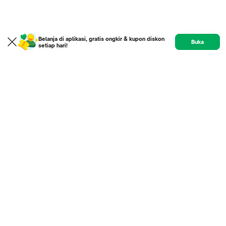
Belanja di aplikasi, gratis ongkir & kupon diskon
Buka
setiap hari!