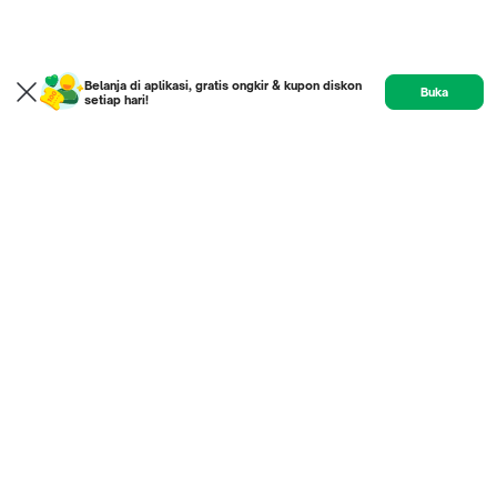
Belanja di aplikasi, gratis ongkir & kupon diskon
Buka
setiap hari!