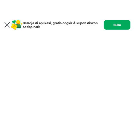
Belanja di aplikasi, gratis ongkir & kupon diskon
Buka
setiap hari!