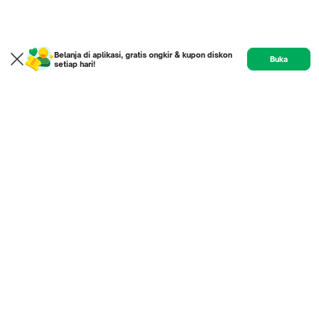
Belanja di aplikasi, gratis ongkir & kupon diskon
Buka
setiap hari!