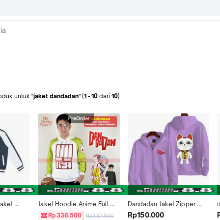
oduk
untuk
"jaket dandadan"
(
1
-
10
dari
10
)
PreOrder
aket 
Jaket Hoodie Anime Full 
Dandadan Jaket Zipper 
SEIKO 
Print Dandadan Okarun Ken 
Anime Abu Branded Fleece 
Rp150.000
Rp336.500
Rp337.500