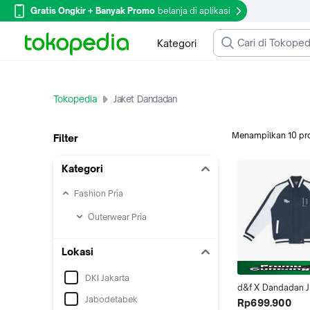
Gratis Ongkir + Banyak Promo
belanja di aplikasi
Kategori
Tokopedia
Jaket Dandadan
Menampilkan
10
pr
Filter
Kategori
Fashion Pria
Outerwear Pria
Lokasi
DKI Jakarta
d&f X Dandadan J
Jabodetabek
Bomber CVC Pria 
Rp699.900