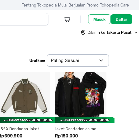
Tentang Tokopedia
Mulai Berjualan
Promo
Tokopedia Care
Masuk
Daftar
Dikirim ke
Jakarta Pusat
Paling Sesuai
Urutkan:
d&f X Dandadan Jaket 
Jaket Dandadan anime 
Bomber Pria SEIKO STYLE  - 
manga Branded Distro 
Rp699.900
Rp150.000