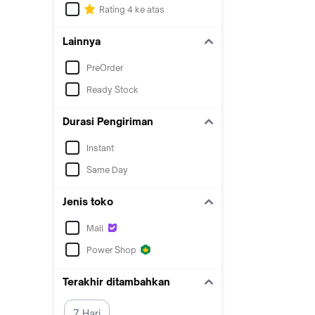
Rating 4 ke atas
Lainnya
PreOrder
Ready Stock
Durasi Pengiriman
Instant
Same Day
Jenis toko
Mall
Power Shop
Terakhir ditambahkan
7 Hari