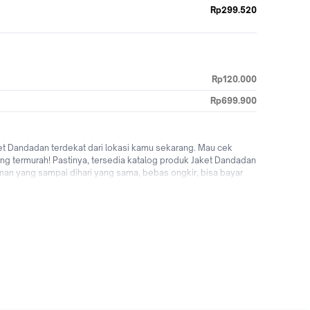
Rp299.520
Rp120.000
Rp699.900
t Dandadan terdekat dari lokasi kamu sekarang. Mau cek
ang termurah! Pastinya, tersedia katalog produk Jaket Dandadan
an yang sampai dihari yang sama, bebas ongkir, bisa bayar
 Yuk jual & beli Jaket Dandadan online dengan mudah & cepat