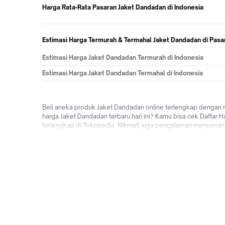
Harga Rata-Rata Pasaran Jaket Dandadan di Indonesia
Estimasi Harga Termurah & Termahal Jaket Dandadan di Pasa
Estimasi Harga Jaket Dandadan Termurah di Indonesia
Estimasi Harga Jaket Dandadan Termahal di Indonesia
Beli aneka produk Jaket Dandadan online terlengkap dengan 
harga Jaket Dandadan terbaru hari ini? Kamu bisa cek Daftar 
terlengkap di Tokopedia. Nikmati juga pengalaman menyenang
ditempat (COD), fitur bisa cicilan 0% dari berbagai bank di 
kapanpun dimanapun di Tokopedia sekarang!