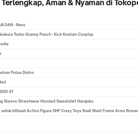
ne Terlengkap, Aman & Nyaman di Tokop
AN DAN - Navy
akakura Turbo Granny Punch - Kick Kostum Cosplay
oodie
e
ustom Polos Distro
ded
 DDD 01
g Sleeve Streetwear Hooded Sweatshirt Harajuku
untuk kitbash Action Figure SHF Crazy Toys Snail Shell Frame Arms Roma