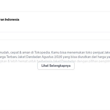
ran Indonesia
mudah, cepat & aman di Tokopedia. Kamu bisa menemukan toko penjual Jake
Harga Terbaru Jaket Dandadan Agustus 2026 yang bisa diurutkan dari harga y
kan & lebih hemat untuk berbelanja Jaket Dandadan dengan pilihan pengirim
Lihat Selengkapnya
Indonesia hingga promo Jaket Dandadan untuk pengguna baru! Tunggu apalagi?