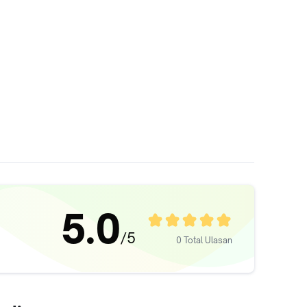
5.0
/5
0 Total Ulasan