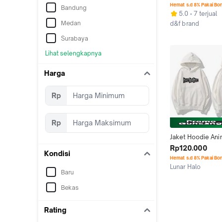
OBSIDIAN DAN - 
Hemat s.d 8% Pakai Bo
Bandung
5.0
7 terjual
Medan
d&f brand
Jakarta Utara
Surabaya
Lihat selengkapnya
Harga
Rp
Rp
Jaket Hoodie Ani
Dandadan - Pria W
Rp120.000
Kondisi
Custom Polos Dis
Hemat s.d 8% Pakai Bo
Lunar Halo
Baru
Jakarta Pusat
Bekas
Rating