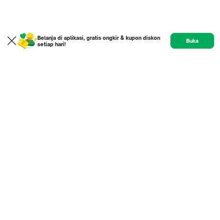
Belanja di aplikasi, gratis ongkir & kupon diskon
Buka
setiap hari!