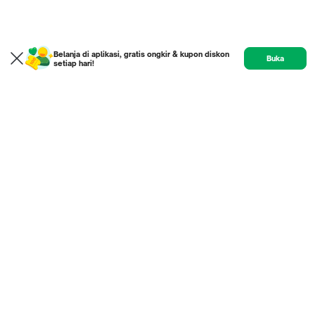
Belanja di aplikasi, gratis ongkir & kupon diskon
Buka
setiap hari!