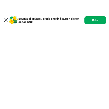
Belanja di aplikasi, gratis ongkir & kupon diskon
Buka
setiap hari!