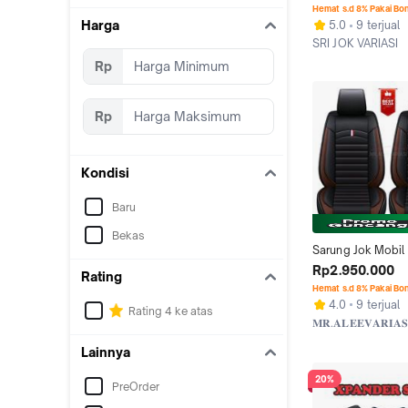
sport. rush. terio
Hemat s.d 8% Pakai Bo
Harga
5.0
9 terjual
SRI JOK VARIASI
Kab. Tangerang
Rp
Rp
Kondisi
Baru
Bekas
Sarung Jok Mobil 
Pajero Sport Xpan
Rp2.950.000
Rating
Terios Reborn 2018
Hemat s.d 8% Pakai Bo
Sintetis Premium 
4.0
9 terjual
Rating 4 ke atas
Microfiber Terbai
𝐌𝐑.𝐀𝐋𝐄𝐄𝐕𝐀𝐑𝐈𝐀𝐒
Tangerang
Lainnya
20%
PreOrder