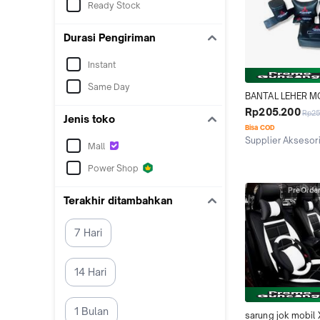
Ready Stock
Durasi Pengiriman
Instant
Same Day
BANTAL LEHER MO
XPANDER SPORT 
Rp205.200
Rp2
Jenis toko
SANDARAN JOK M
Bisa COD
AKSESORIS MOO
Supplier Aksesor
Mall
Kab. Sleman
Power Shop
PreOrde
Terakhir ditambahkan
7 Hari
14 Hari
1 Bulan
sarung jok mobil 