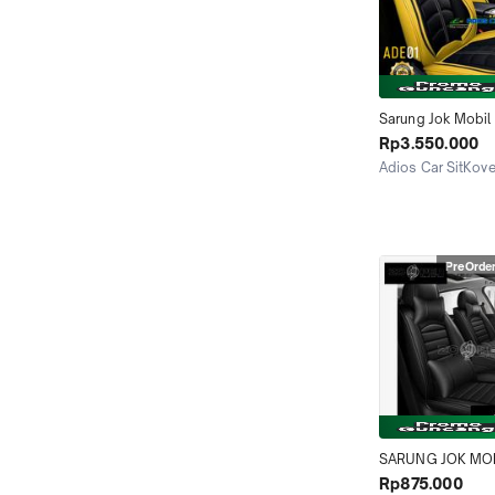
Sarung Jok Mobil 
Innova Xpander Fo
Rp3.550.000
Outlander CRV Inn
Adios Car SitKove
Reborn Accord Mo
Tangerang
Ertiga Sigra Calya
Sport Teana Sere
Freed MBTech
PreOrde
SARUNG JOK MOB
XPANDER ULTIMA
Rp875.000