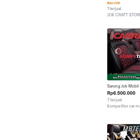
EXCED CROS
Bisa COD
1 terjual
JOK CRAFT STOR
Kab. Bogor
Sarung Jok Mobil 
Xpander Fortuner 
Rp6.500.000
Avanza Xenia Outl
7 terjual
CRV Innova Reborn
Kompetitor car m
Accord Mobilio Ert
Jakarta Barat
Calya Pajero Spor
3 Baris