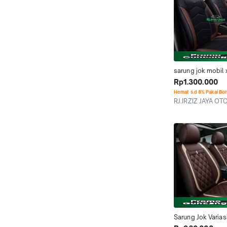
sarung jok mobil 
sport full set baha
Rp1.300.000
Hemat s.d 8% Pakai Bo
RJ.IRZIZ JAYA OT
Tangerang
Sarung Jok Variasi
Mitsubishi xpand