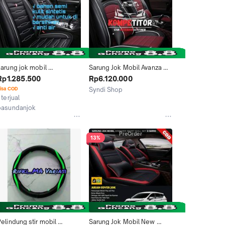
arung jok mobil 
Sarung Jok Mobil Avanza 
xpander(sport,cross,excee
Innova Xpander Fortuner 
Rp1.285.500
Rp6.120.000
d)
Triton Outlander CRV Innova 
isa COD
Syndi Shop
Reborn Civic Acoord Pajero 
 terjual
Jakarta Barat
Mobilio Ertiga Sigra Calya 
pasundanjok
Pajero Sport 3 Baris 
Bogor
MBtech Bantal
PreOrder
13%
elindung stir mobil 
Sarung Jok Mobil New 