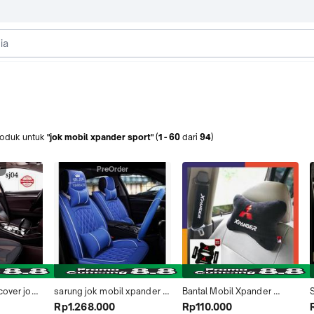
roduk
untuk
"jok mobil xpander sport"
(
1
-
60
dari
94
)
r
PreOrder
over jok 
sarung jok mobil xpander 
Bantal Mobil Xpander 
jero 
sport 2017
sport/Bantal Sandaran 
Rp1.268.000
Rp110.000