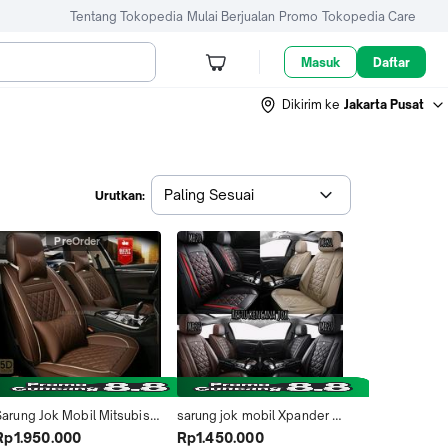
Tentang Tokopedia
Mulai Berjualan
Promo
Tokopedia Care
Masuk
Daftar
Dikirim ke
Jakarta Pusat
Paling Sesuai
Urutkan:
PreOrder
Sarung Jok Mobil Mitsubishi 
sarung jok mobil Xpander 
Xpander Pajero Sport 2017 
ultimate cross sport 
Rp1.950.000
Rp1.450.000