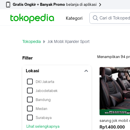
Gratis Ongkir + Banyak Promo
belanja di aplikasi
Kategori
Tokopedia
Jok Mobil Xpander Sport
Menampilkan
94
p
Filter
Lokasi
PreOrde
DKI Jakarta
Jabodetabek
Bandung
Medan
Surabaya
sarung jok mobil c
mobil xpander. pa
Lihat selengkapnya
Rp1.400.000